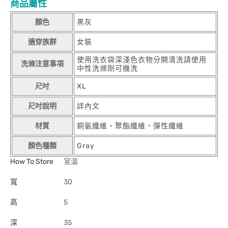
商品屬性
顏色
黑灰
適穿族群
女裝
使用洗衣袋深淺色衣物分開清洗請使用
洗滌注意事項
中性洗滌劑可機洗
尺吋
XL
尺吋說明
詳內文
材質
銅氨纖維、聚酯纖維、彈性纖維
顏色種類
Gray
How To Store
室溫
寬
30
高
5
深
35