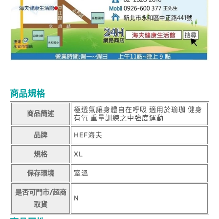
商品規格
極透氣讓身體自在呼吸 適用於瑜珈 健身
商品簡述
有氧 重量訓練之中強度運動
品牌
HEF海夫
規格
XL
保存環境
室溫
是否可門市/超商
N
取貨