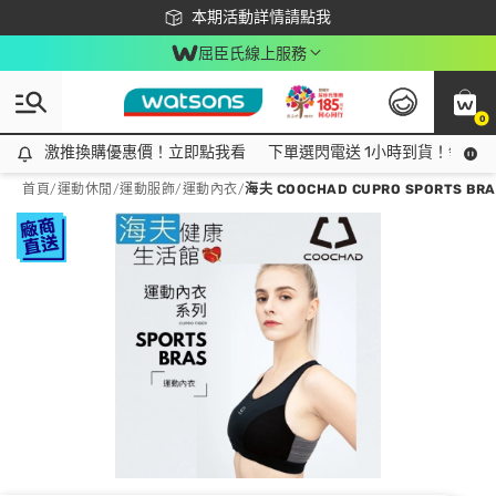
下載app最高回饋$350
本期活動詳情請點我
屈臣氏線上服務
0
激推換購優惠價！立即點我看
激推換購優惠價！立即點我看
下單選閃電送 1小時到貨！領神券
首頁
/
運動休閒
/
運動服飾
/
運動內衣
/
海夫 COOCHAD CUPRO SPORTS BR