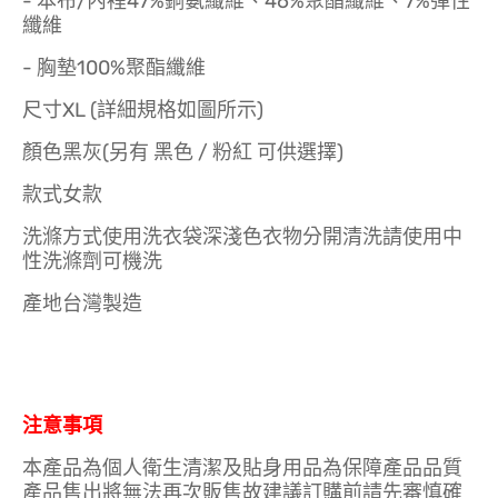
- 本布/內裡47%銅氨纖維、46%聚酯纖維、7%彈性
纖維
- 胸墊100%聚酯纖維
尺寸XL (詳細規格如圖所示)
顏色黑灰(另有 黑色 / 粉紅 可供選擇)
款式女款
洗滌方式使用洗衣袋深淺色衣物分開清洗請使用中
性洗滌劑可機洗
產地台灣製造
注意事項
本產品為個人衛生清潔及貼身用品為保障產品品質
產品售出將無法再次販售故建議訂購前請先審慎確