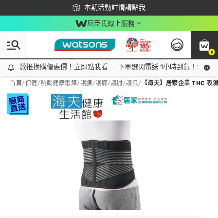
下載app最高回饋$350
本期活動詳情請點我
屈臣氏線上服務
0
激推換購優惠價！立即點我看
激推換購優惠價！立即點我看
下單選閃電送 1小時到貨！領神券
首頁
/
保健
/
熟齡健康鍛鍊
/
護腰/護膝/護肘/護具
/
【海夫】居家企業 THC 吸濕排