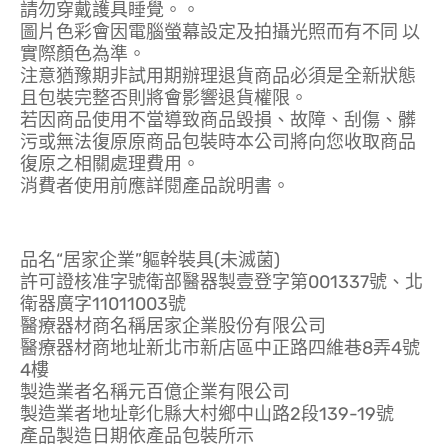
請勿穿戴護具睡覺。。
圖片色彩會因電腦螢幕設定及拍攝光照而有不同 以
實際顏色為準。
注意猶豫期非試用期辦理退貨商品必須是全新狀態
且包裝完整否則將會影響退貨權限。
若因商品使用不當導致商品毀損、故障、刮傷、髒
污或無法復原原商品包裝時本公司將向您收取商品
復原之相關處理費用。
消費者使用前應詳閱產品說明書。
品名“居家企業”軀幹裝具(未滅菌)
許可證核准字號衛部醫器製壹登字第001337號、北
衛器廣字11011003號
醫療器材商名稱居家企業股份有限公司
醫療器材商地址新北市新店區中正路四維巷8弄4號
4樓
製造業者名稱元百億企業有限公司
製造業者地址彰化縣大村鄉中山路2段139-19號
產品製造日期依產品包裝所示