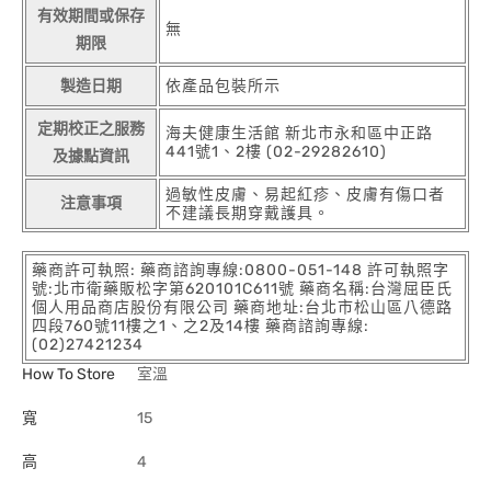
有效期間或保存
無
期限
製造日期
依產品包裝所示
定期校正之服務
海夫健康生活館 新北市永和區中正路
441號1、2樓 (02-29282610)
及據點資訊
過敏性皮膚、易起紅疹、皮膚有傷口者
注意事項
不建議長期穿戴護具。
藥商許可執照: 藥商諮詢專線:0800-051-148 許可執照字
號:北市衛藥販松字第620101C611號 藥商名稱:台灣屈臣氏
個人用品商店股份有限公司 藥商地址:台北市松山區八德路
四段760號11樓之1、之2及14樓 藥商諮詢專線:
(02)27421234
How To Store
室溫
寬
15
高
4