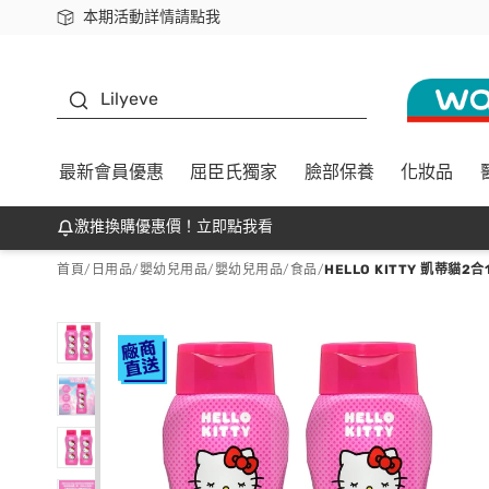
本期活動詳情請點我
下載app最高回饋$350
K beauty
Lilyeve
最新會員優惠
屈臣氏獨家
臉部保養
化妝品
激推換購優惠價！立即點我看
首頁
/
日用品
/
嬰幼兒用品
/
嬰幼兒用品/食品
/
HELLO KITTY 凱蒂貓2