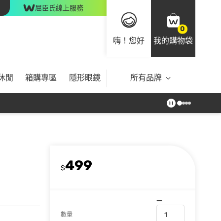
屈臣氏線上服務
0
嗨！您好
我的購物袋
休閒
箱購專區
隱形眼鏡
所有品牌
499
)
$
數量