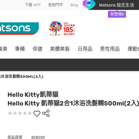
Watsons 屈氏生活
下載 APP
查詢門市
Blog
新登場!!
醫美
專櫃
保健
美體美髮
日用品
男性用品
運動
合1沐浴洗髮精500ML(2入)
Hello Kitty凱蒂貓
Hello Kitty 凱蒂貓2合1沐浴洗髮精500ml(2入
商品貨號
308059