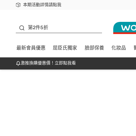
本期活動詳情請點我
下載app最高回饋$350
善存
第2件5折
最新會員優惠
屈臣氏獨家
臉部保養
化妝品
激推換購優惠價！立即點我看