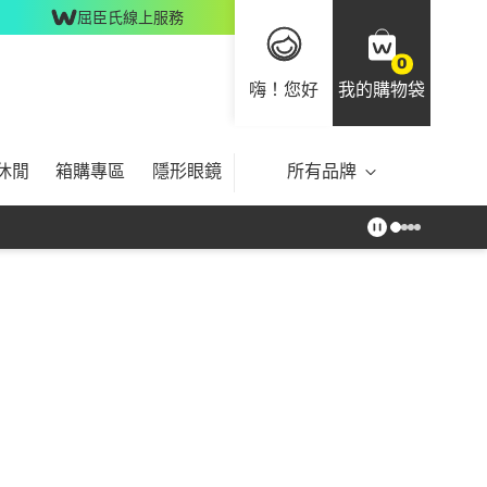
屈臣氏線上服務
0
嗨！您好
我的購物袋
休閒
箱購專區
隱形眼鏡
所有品牌