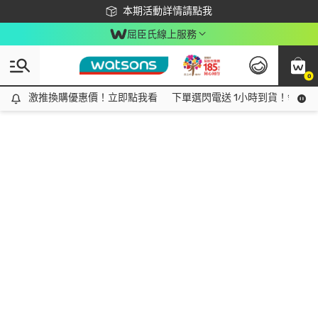
下載app最高回饋$350
本期活動詳情請點我
屈臣氏線上服務
0
激推換購優惠價！立即點我看
激推換購優惠價！立即點我看
下單選閃電送 1小時到貨！領神券