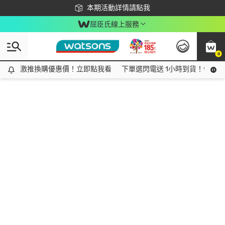
下載app最高回饋$350
本期活動詳情請點我
屈臣氏線上服務
0
激推換購優惠價！立即點我看
激推換購優惠價！立即點我看
下單選閃電送 1小時到貨！領神券