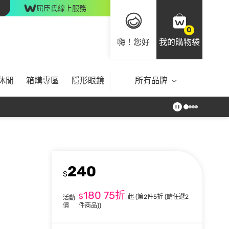
屈臣氏線上服務
0
嗨！您好
我的購物袋
休閒
箱購專區
隱形眼鏡
所有品牌
240
$
180
75折
$
起
(第2件5折 (請任選2
活動
價
件商品))