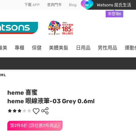
Watsons 屈氏生活
下載 APP
查詢門市
Blog
新登場!!
醫美
專櫃
保健
美體美髮
日用品
男性用品
運動
6ML
heme 喜蜜
heme 眼線液筆-03 Grey 0.6ml
第2件5折 (請任選2件商品)