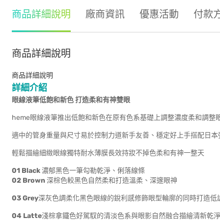
商品詳細說明
廠商資訊
優惠活動
付款
商品詳細說明
商品詳細說明
詳細介紹
眼線液筆低飽和新色 打造柔和有神雙眼
heme眼線液筆推出低飽和新色在原有色系基礎上調整濃度柔和調整
適中的管身重量與尺寸易於控制力道新手友善、穩定好上手搭配日本
輕鬆描繪細緻眼線獨特耐水薄膜長效持妝不掉色柔和有神一整天
01 Black
濃郁黑色一筆勾勒乾淨、俐落線條
02 Brown
深棕色較黑色自然柔和打造溫柔、深邃眼神
03 Grey
深灰色調柔化黑色眼線的銳利感修飾眼型輪廓的同時打造低
04 Latte
淺棕拿鐵色好駕馭的清淡色系與眼影自然融合描繪清新乾