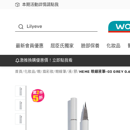
本期活動詳情請點我
下載app最高回饋$350
K beauty
Lilyeve
最新會員優惠
屈臣氏獨家
臉部保養
化妝品
激推換購優惠價！立即點我看
首頁
/
化妝品
/
眼/眉彩妝
/
眼線筆/液/膠
/
HEME 眼線液筆-03 GREY 0.