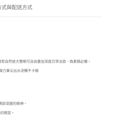
方式與配送方式
眼型自然放大雙眼可自由疊加深度日常淡妝、偽素顏必備。
彈力筆尖出水流暢不卡頓
調卻深邃的眼神。
淨的眼妝。