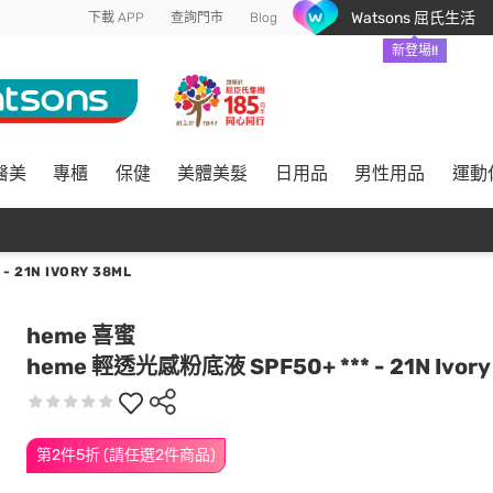
Watsons 屈氏生活
下載 APP
查詢門市
Blog
新登場!!
醫美
專櫃
保健
美體美髮
日用品
男性用品
運動
 21N IVORY 38ML
heme 喜蜜
heme 輕透光感粉底液 SPF50+ *** - 21N Ivory
第2件5折 (請任選2件商品)