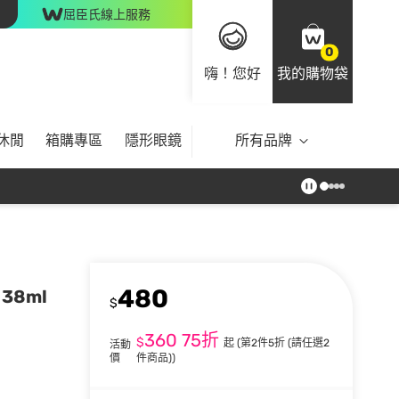
屈臣氏線上服務
0
嗨！您好
我的購物袋
休閒
箱購專區
隱形眼鏡
所有品牌
480
 38ml
$
360
75折
$
起
(第2件5折 (請任選2
活動
價
件商品))