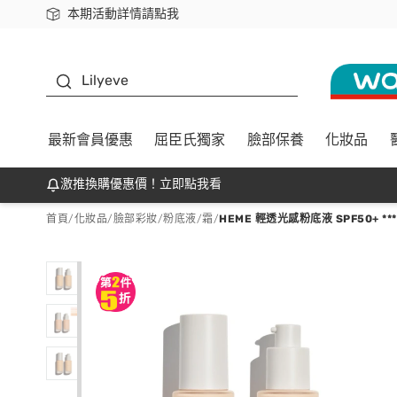
本期活動詳情請點我
下載app最高回饋$350
K beauty
Lilyeve
最新會員優惠
屈臣氏獨家
臉部保養
化妝品
激推換購優惠價！立即點我看
首頁
/
化妝品
/
臉部彩妝
/
粉底液/霜
/
HEME 輕透光感粉底液 SPF50+ *** -