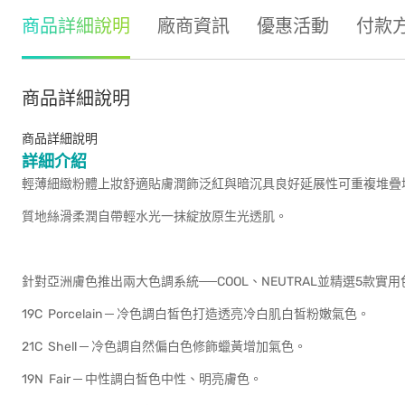
商品詳細說明
廠商資訊
優惠活動
付款
商品詳細說明
商品詳細說明
詳細介紹
輕薄細緻粉體上妝舒適貼膚潤飾泛紅與暗沉具良好延展性可重複堆疊
質地絲滑柔潤自帶輕水光一抹綻放原生光透肌。
針對亞洲膚色推出兩大色調系統──COOL、NEUTRAL並精選5款
19C Porcelain ─ 冷色調白皙色打造透亮冷白肌白皙粉嫩氣色。
21C Shell ─ 冷色調自然偏白色修飾蠟黃增加氣色。
19N Fair ─ 中性調白皙色中性、明亮膚色。