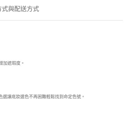
方式與配送方式
增加遮瑕度。
實用色選讓底妝選色不再困難輕鬆找到命定色號。