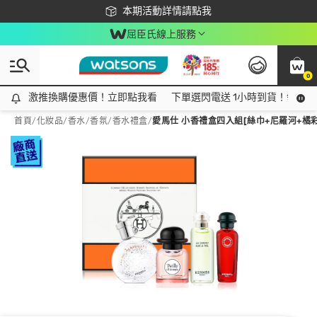
下載app最高回饋$350
本期活動詳情請點我
屈臣氏線上服務
0
激推換購優惠價！立即點我看
激推換購優惠價！立即點我看
下單選閃電送 1小時到貨！領神券
首頁
/
化妝品
/
香水/香氛
/
香水禮盒
/
愛馬仕 小香禮盒四入組[絲巾+尼羅河+橘彩