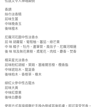
性感又令人神魂顛倒
香調
絲巾淡香精
前味生薑
中味晚香玉
後味檀木
尼羅河花園中性淡香水
前 味 胡蘿蔔、葡萄柚、蕃茄、綠芒果
中 味 橘子、牡丹、蘆筆管、風信子、尼羅河睡蓮
後 味 埃及無花果樹、鳶尾花、肉桂、麝香、焚香
橘采星光淡香水
前味粉紅胡椒、萊姆、塞維爾苦橙、欖香脂
中味琥珀木、龍涎香
後味柏木、香根草、橡木
緋紅火參中性古龍水
前味大黃
中味紅漿果
後味白麝香
使用方式直接噴撒於手挽內側或耳後肌膚，即可享受芳香。