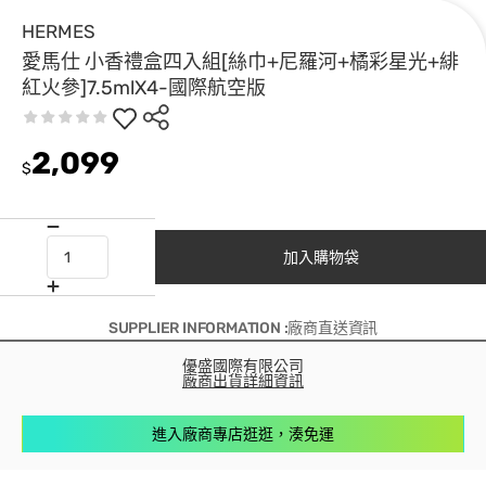
HERMES
愛馬仕 小香禮盒四入組[絲巾+尼羅河+橘彩星光+緋
紅火參]7.5mlX4-國際航空版
2,099
$
加入購物袋
SUPPLIER INFORMATION :廠商直送資訊
優盛國際有限公司
廠商出貨詳細資訊
進入廠商專店逛逛，湊免運