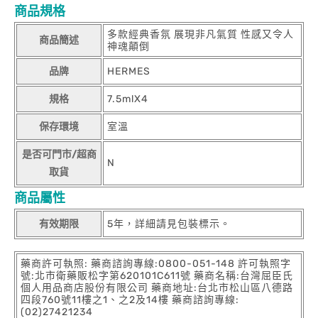
商品規格
多款經典香氛 展現非凡氣質 性感又令人
商品簡述
神魂顛倒
品牌
HERMES
規格
7.5mlX4
保存環境
室溫
是否可門市/超商
N
取貨
商品屬性
有效期限
5年，詳細請見包裝標示。
藥商許可執照: 藥商諮詢專線:0800-051-148 許可執照字
號:北市衛藥販松字第620101C611號 藥商名稱:台灣屈臣氏
個人用品商店股份有限公司 藥商地址:台北市松山區八德路
四段760號11樓之1、之2及14樓 藥商諮詢專線:
(02)27421234