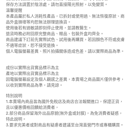
保存方法請置於陰涼處，請勿直接陽光照射，以免變質。
溫馨提醒
本產品屬於私人消耗性產品，已拆封或使用過、無法恢復原狀、商
品外盒損壞等均恕無法辦理退換貨。
使用後若有過敏請即刻停止使用，並請教醫生。
退貨時務必附回原完整商品、贈品、包裝外盒均齊全。
商品建議下訂前先實際試色、試用後再購買，若因顏色不符或皮膚
不適等症狀，恕不接受退換。
個人電腦螢幕差異、照片拍攝關係造成色差，請以實際商品為準。
成份以實際出貨實品標示為主
產地以實際出貨實品標示為主
因電腦螢幕設定及個人觀感之差異，本賣場之商品圖片僅供參考，
以收到實際商品為準，請見諒。
特別說明
1.本賣場內商品皆為國外免稅店及商店合法報關進口，保證正貨，
且以優惠價格回饋給消費者，
2.部分商品保留海外出品原貌(無外盒或封膜)，為免消費者疑惑，
特此說明。
3.要求完美者或對商品有疑慮者建議至台灣直營門市或專櫃購買。