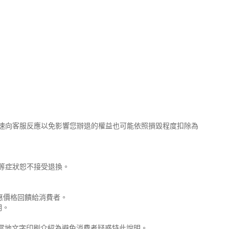
速向客服反應以免影響您辦退的權益也可能依照損毀程度扣除為
等症狀恕不接受退換。
惠價格回饋給消費者。
明。
合當地文字印刷介紹為避免消費者疑惑特此說明。