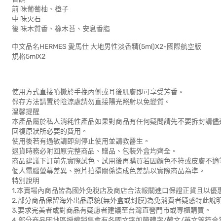
前 味葡萄柚、橙子
中 味火石
後 味木質香、橡木苔、安息香脂
中文品名HERMES 愛馬仕 大地男性淡香精(5ml)X2-國際航空版
規格5mlX2
使用方式直接噴撒於手挽內側或耳後肌膚即可享受芳香。
保存方法請置於陰涼處請勿直接陽光照射以免變質。
溫馨提醒
本產品屬於私人消耗性產品如果對商品有任何疑問請先不要拆封請儘
回復原狀所必要的費用。
使用後若有過敏請即刻停止使用並請教醫生。
退貨時務必附回原完整商品、贈品、包裝外盒均齊全。
商品建議下訂前先實際試色、試用後再購買若因顏色不符或皮膚不適
個人電腦螢幕差異、照片拍攝關係造成色差請以實際商品為準。
特別說明
1.本賣場內商品皆為國外免稅店及商店合法報關進口保證正貨且以優
2.部分商品保留海外出品原貌(無外盒或封膜)為免消費者疑惑特此說
3.要求完美者或對商品有疑慮者建議至台灣直營門市或專櫃購買。
4.部分商品因地區授權銷售會有各國文字如簡體字/韓文/英文等符