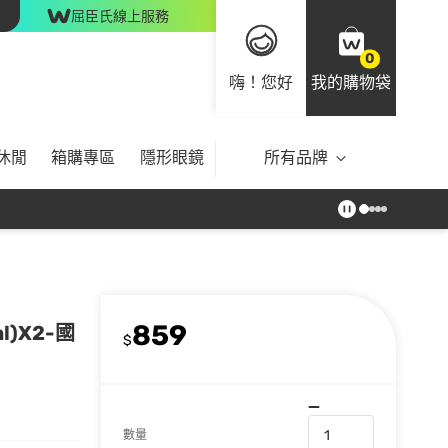
屈臣氏線上服務
0
嗨！您好
我的購物袋
休閒
箱購專區
隱形眼鏡
所有品牌
859
l)X2-國
$
數量