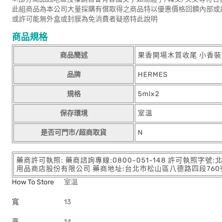
此組商品為本公司大量採購有償取得之商品特以優惠價格回饋內部或
或許可能無外盒或封膜為免消費者疑惑特此說明
商品規格
商品簡述
果香開場木質收尾 小香裝
品牌
HERMES
規格
5mlx2
保存環境
室溫
是否可門市/超商取貨
N
藥商許可執照: 藥商諮詢專線:0800-051-148 許可執照字號
用品商店股份有限公司 藥商地址:台北市松山區八德路四段760號11樓
How To Store
室溫
寬
13
高
14