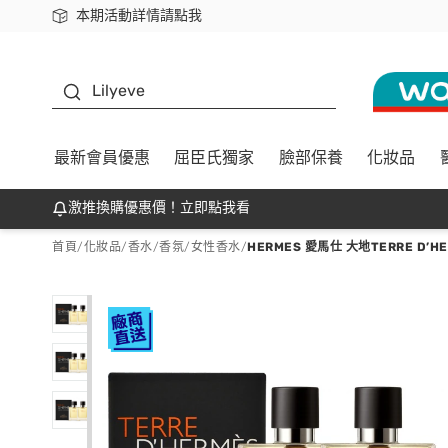
本期活動詳情請點我
下載app最高回饋$350
K beauty
Lilyeve
最新會員優惠
屈臣氏獨家
臉部保養
化妝品
激推換購優惠價！立即點我看
首頁
/
化妝品
/
香水/香氛
/
女性香水
/
HERMES 愛馬仕 大地TERRE D’H