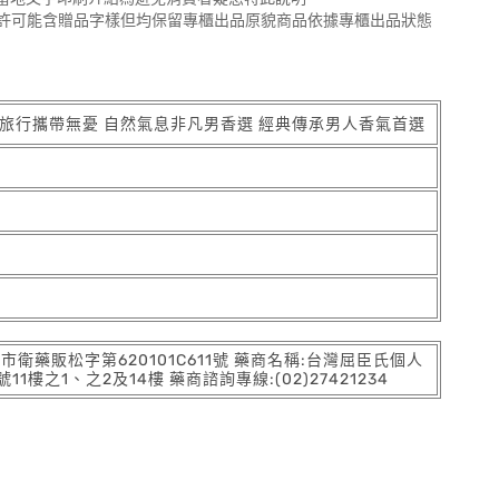
許可能含贈品字樣但均保留專櫃出品原貌商品依據專櫃出品狀態
旅行攜帶無憂 自然氣息非凡男香選 經典傳承男人香氣首選
:北市衛藥販松字第620101C611號 藥商名稱:台灣屈臣氏個人
之1、之2及14樓 藥商諮詢專線:(02)27421234