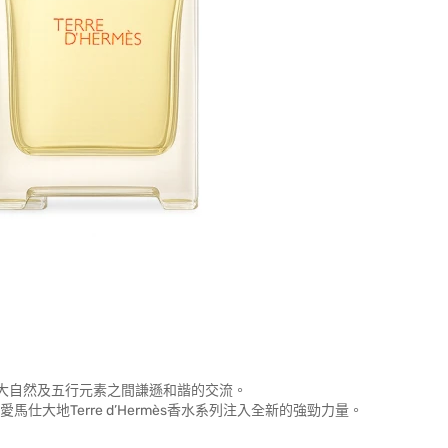
係人與大自然及五行元素之間謙遜和諧的交流。
ès香精為愛馬仕大地Terre d’Hermès香水系列注入全新的強勁力量。