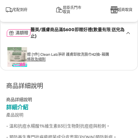
屈臣氏門市
宅配到府
超商取貨
取貨
醫美/護膚商品滿$600即贈好禮(數量有限 送完為
滿額贈
止)
贈 [1件] Clean Lab淨研 護膚卸妝洗臉巾42抽-箱購
條款及細則
商品詳細說明
商品詳細說明
詳細介紹
產品說明
- 溫和抗痘水楊酸1%維生素B3衍生物對抗痘痘與粉刺。
- 預防再生專門抗痤瘡桿菌成分皮奧寧(PIONIN)預防新痘。