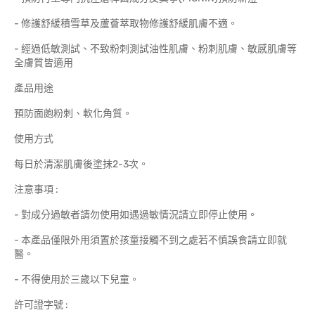
- 修護舒緩積雪草及蘆薈萃取物修護舒緩肌膚不適。
- 經過低敏測試、不致粉刺測試油性肌膚、粉刺肌膚、敏感肌膚等
全膚質皆適用
產品用途
預防面皰粉刺、軟化角質。
使用方式
每日於清潔肌膚後塗抹2-3次。
注意事項 :
- 對成分過敏者請勿使用如遇過敏情況請立即停止使用。
- 本產品僅限外用須置於孩童接觸不到之處若不慎誤食請立即就
醫。
- 不得使用於三歲以下兒童。
許可證字號 :