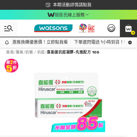
下載app最高回饋$350
本期活動詳情請點我
屈臣氏線上服務
0
激推換購優惠價！立即點我看
激推換購優惠價！立即點我看
下單選閃電送 1小時到貨！領神券
首頁
/
醫美
/
抗敏 / 抗痘
/
喜能復抗痘凝膠-先進配方 10G