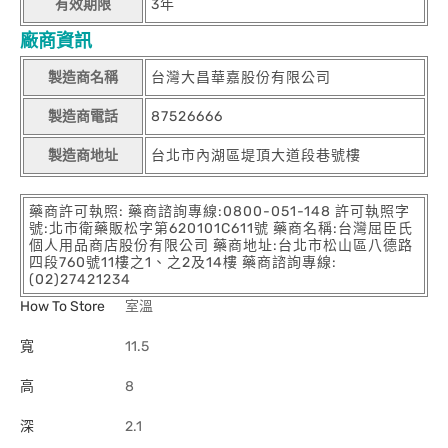
有效期限
3年
廠商資訊
製造商名稱
台灣大昌華嘉股份有限公司
製造商電話
87526666
製造商地址
台北市內湖區堤頂大道段巷號樓
藥商許可執照: 藥商諮詢專線:0800-051-148 許可執照字
號:北市衛藥販松字第620101C611號 藥商名稱:台灣屈臣氏
個人用品商店股份有限公司 藥商地址:台北市松山區八德路
四段760號11樓之1、之2及14樓 藥商諮詢專線:
(02)27421234
How To Store
室溫
寬
11.5
高
8
深
2.1