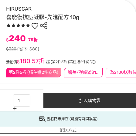
HIRUSCAR
喜能復抗痘凝膠-先進配方 10g
240
$
75折
$320
(省下: $80)
180
57折
$
起
(第2件5折 (請任選2件商品))
活動價
第2件5折 (請任選2件商品)
醫美/護膚滿$1200送$200
加入購物袋
查看門市庫存 (可能有時間誤差)
配送方式