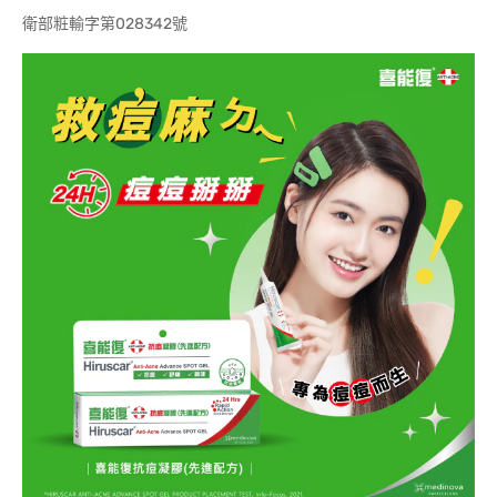
衛部粧輸字第028342號