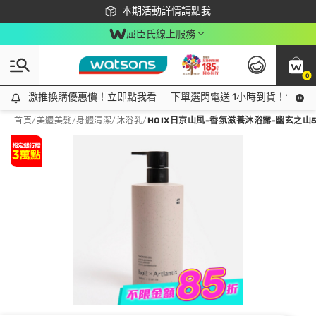
下載app最高回饋$350
本期活動詳情請點我
屈臣氏線上服務
0
激推換購優惠價！立即點我看
激推換購優惠價！立即點我看
下單選閃電送 1小時到貨！領神券
首頁
/
美體美髮
/
身體清潔
/
沐浴乳
/
HOIX日京山風-香氛滋養沐浴露-幽玄之山5