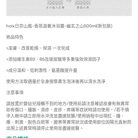
hoix日京山風-香氛滋養沐浴露-幽玄之山500ml(新包裝)
商品特色
>潔膚、改善乾燥、保濕 一次完成
>添加維生素B3、B5及玻尿酸等多重強效保濕因子
>成分溫和、低刺激性、氨基酸提升量
使用方法取適量於全身按摩產生泡沫後再以清水洗淨
注意事項
請放置於嬰幼兒接觸不到的地方/使用前請注意確認皮膚有無異常
如有傷口、腫脹、濕疹、皮疹、疼痛等症狀時請勿使用。/若不慎
滲入眼中請立即用水沖洗並盡速就醫/使用過程中出現紅、腫、
癢、刺激、脫色白斑等、變黑等異常狀況或使用部位因陽光直射而
出現上述異常時請停止使用並盡速就醫。