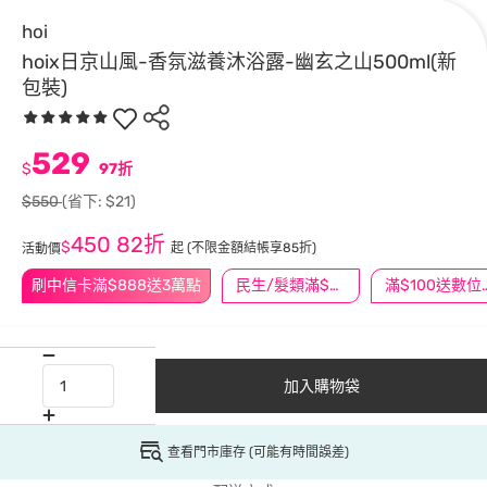
hoi
hoix日京山風-香氛滋養沐浴露-幽玄之山500ml(新
包裝)
529
$
97折
$550
(省下: $21)
450
82折
$
起
(不限金額結帳享85折)
活動價
刷中信卡滿$888送3萬點
民生/髮類滿$388送舒潔冰巾
滿$100
加入購物袋
查看門市庫存 (可能有時間誤差)