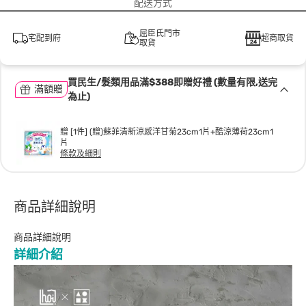
配送方式
屈臣氏門市
宅配到府
超商取貨
取貨
買民生/髮類用品滿$388即贈好禮 (數量有限,送完
滿額贈
為止)
贈 [1件] (贈)蘇菲清新涼感洋甘菊23cm1片+酷涼薄荷23cm1
片
條款及細則
商品詳細說明
商品詳細說明
詳細介紹