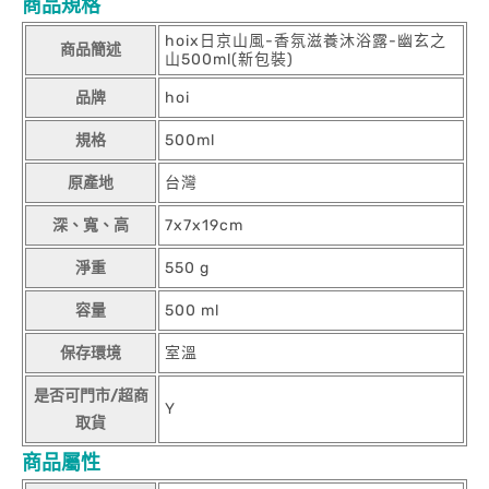
商品規格
hoix日京山風-香氛滋養沐浴露-幽玄之
商品簡述
山500ml(新包裝)
品牌
hoi
規格
500ml
原產地
台灣
深、寬、高
7x7x19cm
淨重
550 g
容量
500 ml
保存環境
室溫
是否可門市/超商
Y
取貨
商品屬性