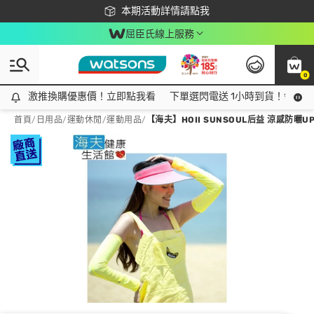
下載app最高回饋$350
本期活動詳情請點我
屈臣氏線上服務
0
激推換購優惠價！立即點我看
激推換購優惠價！立即點我看
下單選閃電送 1小時到貨！領神券
首頁
/
日用品
/
運動休閒
/
運動用品
/
【海夫】HOII SUNSOUL后益 涼感防曬U