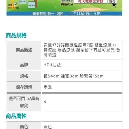
商品規格
穿戴17分鐘體感溫度降7度 雙重涼感 材
商品簡述
質涼感 隔熱涼感 獨家留下有益可見光 台
灣製造
品牌
HOII后益
規格
長54cm 袖寬8cm 鬆緊帶15cm
保存環境
室溫
是否可門市/超商
N
取貨
商品屬性
顏色
黃色