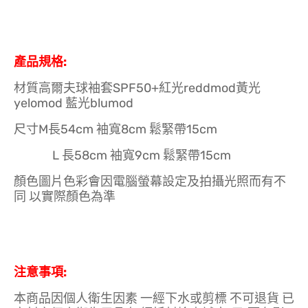
產品規格:
材質高爾夫球袖套SPF50+紅光reddmod黃光
yelomod 藍光blumod
尺寸M長54cm 袖寬8cm 鬆緊帶15cm
L 長58cm 袖寬9cm 鬆緊帶15cm
顏色圖片色彩會因電腦螢幕設定及拍攝光照而有不
同 以實際顏色為準
注意事項:
本商品因個人衛生因素 一經下水或剪標 不可退貨 已