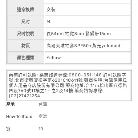
適穿族群
女裝
尺吋
M
尺吋說明
長54cm 袖寬8cm 鬆緊帶15cm
材質
高爾夫球袖套SPF50+黃光yelomod
顏色種類
Yellow
藥商許可執照: 藥商諮詢專線:0800-051-148 許可執照字
號:北市衛藥販松字第620101C611號 藥商名稱:台灣屈臣氏
個人用品商店股份有限公司 藥商地址:台北市松山區八德路
四段760號11樓之1、之2及14樓 藥商諮詢專線:
(02)27421234
產地
台灣
How To Store
室溫
寬
10