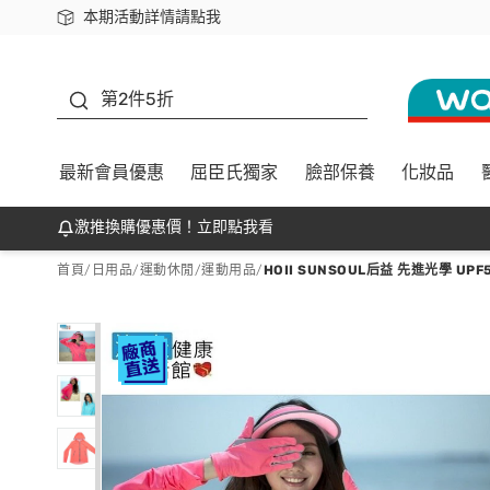
本期活動詳情請點我
下載app最高回饋$350
善存
第2件5折
最新會員優惠
屈臣氏獨家
臉部保養
化妝品
激推換購優惠價！立即點我看
首頁
/
日用品
/
運動休閒
/
運動用品
/
HOII SUNSOUL后益 先進光學 UP