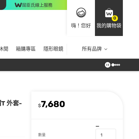
屈臣氏線上服務
0
嗨！您好
我的購物袋
休閒
箱購專區
隱形眼鏡
所有品牌
7,680
帽T 外套-
$
數量