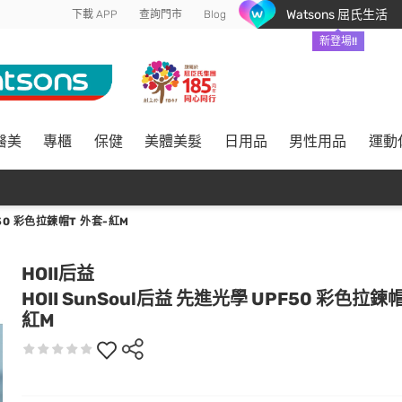
Watsons 屈氏生活
下載 APP
查詢門市
Blog
新登場!!
醫美
專櫃
保健
美體美髮
日用品
男性用品
運動
F50 彩色拉鍊帽T 外套-紅M
HOII后益
HOII SunSoul后益 先進光學 UPF50 彩色拉鍊
紅M