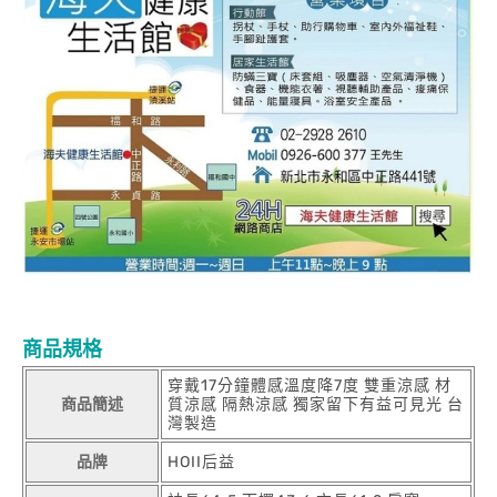
商品規格
穿戴17分鐘體感溫度降7度 雙重涼感 材
商品簡述
質涼感 隔熱涼感 獨家留下有益可見光 台
灣製造
品牌
HOII后益