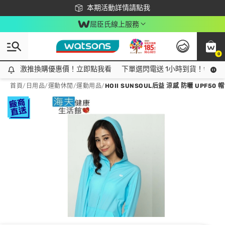
下載app最高回饋$350
本期活動詳情請點我
屈臣氏線上服務
0
激推換購優惠價！立即點我看
激推換購優惠價！立即點我看
下單選閃電送 1小時到貨！領神券
首頁
/
日用品
/
運動休閒
/
運動用品
/
HOII SUNSOUL后益 涼感 防曬 UPF50 