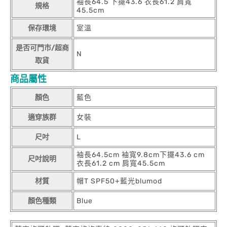
袖長64.5 下擺43.6 衣長61.2 肩寬
規格
45.5cm
保存環境
室溫
是否可門市/超商
N
取貨
商品屬性
顏色
藍色
適穿族群
女裝
尺吋
L
袖長64.5cm 袖寬9.8cm下擺43.6 cm
尺吋說明
衣長61.2 cm 肩寬45.5cm
材質
帽T SPF50+藍光blumod
顏色種類
Blue