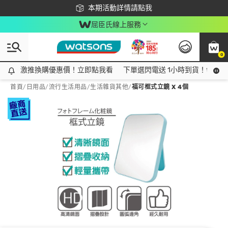
下載app最高回饋$350
本期活動詳情請點我
屈臣氏線上服務
0
激推換購優惠價！立即點我看
激推換購優惠價！立即點我看
下單選閃電送 1小時到貨！領神券
首頁
/
日用品
/
流行生活用品
/
生活雜貨其他
/
福可框式立鏡 X 4個