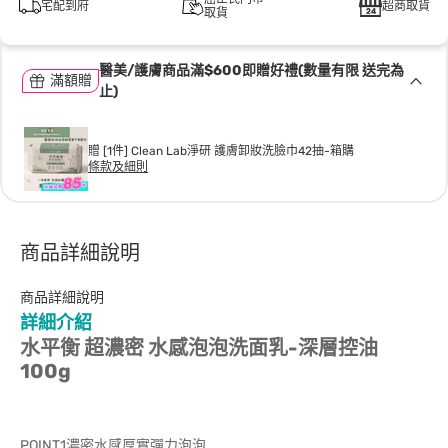
宅配到府
超商取貨
取貨
醫美/護膚商品滿$600即贈好禮(數量有限 送完為
滿額贈
止)
贈 [1件] Clean Lab淨研 護膚卸妝洗臉巾42抽-箱購
條款及細則
商品詳細說明
商品詳細說明
詳細介紹
水平衡 超濃密 水感泡泡洗面乳-深層控油
100g
POINT1濃密水感厚實彈力泡泡