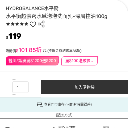
HYDROBALANCE水平衡
水平衡超濃密水感泡泡洗面乳-深層控油100g
119
$
101
85折
$
起
(不限金額結帳享85折)
活動價
醫美/護膚滿$1200送$200
滿$100送數位印花
加入購物袋
查看門市庫存 (可能有時間誤差)
配送方式
屈臣氏門市