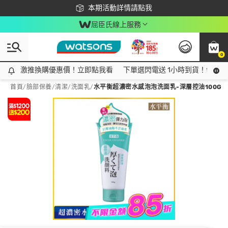
下載app最高回饋$350
本期活動詳情請點我
屈臣氏線上服務
0
激推換購優惠價！立即點我看
激推換購優惠價！立即點我看
下單選閃電送 1小時到貨！領神券
首頁
/
臉部保養
/
清潔
/
洗面乳
/
水平衡超濃密水感泡泡洗面乳-深層控油100G