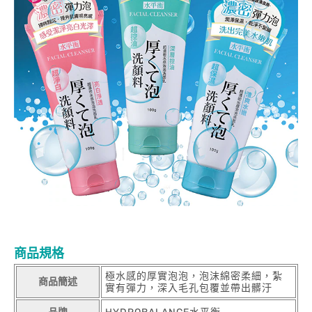
商品規格
極水感的厚實泡泡，泡沫綿密柔細，紮
商品簡述
實有彈力，深入毛孔包覆並帶出髒汙