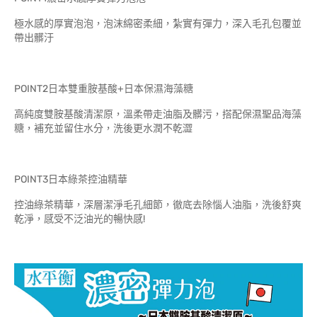
極水感的厚實泡泡，泡沫綿密柔細，紮實有彈力，深入毛孔包覆並
帶出髒汙
POINT2日本雙重胺基酸+日本保濕海藻糖
高純度雙胺基酸清潔原，溫柔帶走油脂及髒污，搭配保濕聖品海藻
糖，補充並留住水分，洗後更水潤不乾澀
POINT3日本綠茶控油精華
控油綠茶精華，深層潔淨毛孔細節，徹底去除惱人油脂，洗後舒爽
乾淨，感受不泛油光的暢快感!