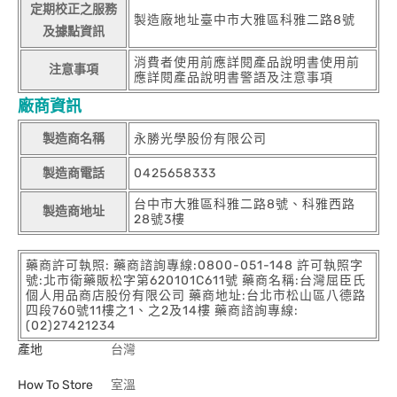
定期校正之服務
製造廠地址臺中市大雅區科雅二路8號
及據點資訊
消費者使用前應詳閱產品說明書使用前
注意事項
應詳閱產品說明書警語及注意事項
廠商資訊
製造商名稱
永勝光學股份有限公司
製造商電話
0425658333
台中市大雅區科雅二路8號、科雅西路
製造商地址
28號3樓
藥商許可執照: 藥商諮詢專線:0800-051-148 許可執照字
號:北市衛藥販松字第620101C611號 藥商名稱:台灣屈臣氏
個人用品商店股份有限公司 藥商地址:台北市松山區八德路
四段760號11樓之1、之2及14樓 藥商諮詢專線:
(02)27421234
產地
台灣
How To Store
室溫