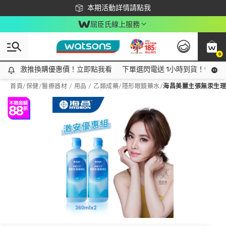
下載app最高回饋$350
本期活動詳情請點我
屈臣氏線上服務
0
激推換購優惠價！立即點我看
激推換購優惠價！立即點我看
下單選閃電送 1小時到貨！領神券
首頁
/
保健
/
醫療器材 / 用品 / 乙類成藥
/
隱形眼鏡藥水
/
海昌美麗主張無汞生理緩衝