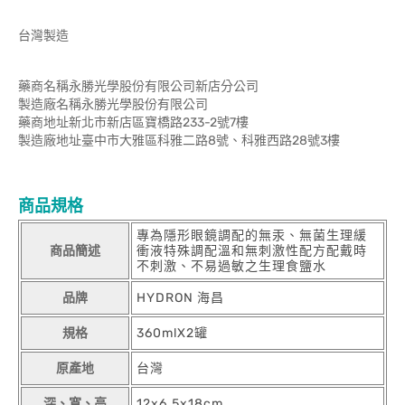
台灣製造
藥商名稱永勝光學股份有限公司新店分公司
製造廠名稱永勝光學股份有限公司
藥商地址新北市新店區寶橋路233-2號7樓
製造廠地址臺中市大雅區科雅二路8號、科雅西路28號3樓
商品規格
專為隱形眼鏡調配的無汞、無菌生理緩
商品簡述
衝液特殊調配溫和無刺激性配方配戴時
不刺激、不易過敏之生理食鹽水
品牌
HYDRON 海昌
規格
360mlX2罐
原產地
台灣
深、寬、高
12x6.5x18cm