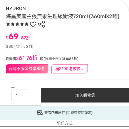
HYDRON
海昌美麗主張無汞生理緩衝液720ml (360mlX2罐)
69
$
87折
$80
(省下: $11)
61
76折
$
起
(官網不限金額享88折)
活動價
官網不限金額享88折
滿$100送數位印花
加入購物袋
查看門市庫存 (可能有時間誤差)
配送方式