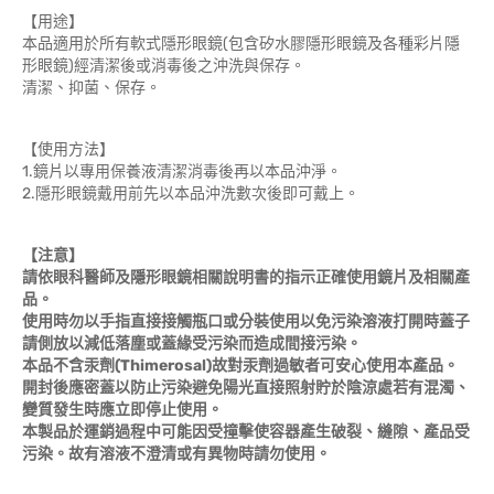
【用途】
本品適用於所有軟式隱形眼鏡(包含矽水膠隱形眼鏡及各種彩片隱
形眼鏡)經清潔後或消毒後之沖洗與保存。
清潔、抑菌、保存。
【使用方法】
1.鏡片以專用保養液清潔消毒後再以本品沖淨。
2.隱形眼鏡戴用前先以本品沖洗數次後即可戴上。
【注意】
請依眼科醫師及隱形眼鏡相關說明書的指示正確使用鏡片及相關產
品。
使用時勿以手指直接接觸瓶口或分裝使用以免污染溶液打開時蓋子
請側放以減低落塵或蓋緣受污染而造成間接污染。
本品不含汞劑(Thimerosal)故對汞劑過敏者可安心使用本產品。
開封後應密蓋以防止污染避免陽光直接照射貯於陰涼處若有混濁、
變質發生時應立即停止使用。
本製品於運銷過程中可能因受撞擊使容器產生破裂、縫隙、產品受
污染。故有溶液不澄清或有異物時請勿使用。