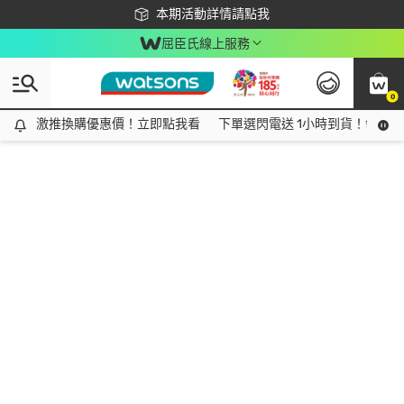
下載app最高回饋$350
本期活動詳情請點我
屈臣氏線上服務
0
激推換購優惠價！立即點我看
激推換購優惠價！立即點我看
下單選閃電送 1小時到貨！領神券