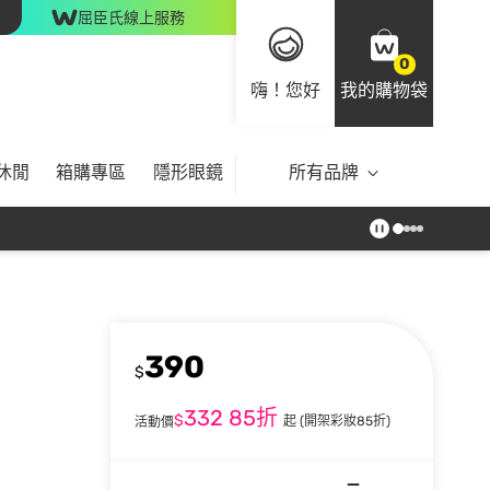
屈臣氏線上服務
0
嗨！您好
我的購物袋
休閒
箱購專區
隱形眼鏡
所有品牌
390
$
332
85折
$
起
(開架彩妝85折)
活動價