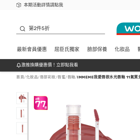
本期活動詳情請點我
下載app最高回饋$350
善存
第2件5折
最新會員優惠
屈臣氏獨家
臉部保養
化妝品
激推換購優惠價！立即點我看
首頁
/
化妝品
/
唇部彩妝
/
唇蜜/唇釉
/
IMMEME我愛唇欲水光唇釉 11氣質女