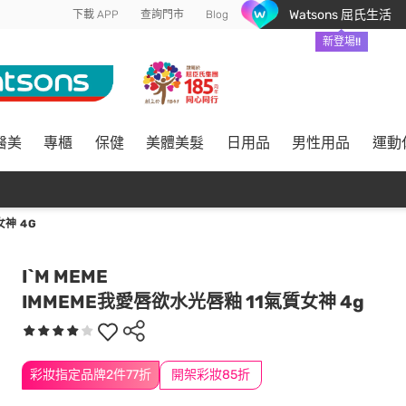
Watsons 屈氏生活
下載 APP
查詢門市
Blog
新登場!!
醫美
專櫃
保健
美體美髮
日用品
男性用品
運動
神 4G
I`M MEME
IMMEME我愛唇欲水光唇釉 11氣質女神 4g
彩妝指定品牌2件77折
開架彩妝85折