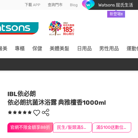
Watsons 屈氏生活
下載 APP
查詢門市
Blog
新登場!!
醫美
專櫃
保健
美體美髮
日用品
男性用品
運動
IBL依必朗
依必朗抗菌沐浴露 典雅檀香1000ml
官網不限金額享88折
民生/髮類滿$388送舒潔冰巾
滿$100送數位印花