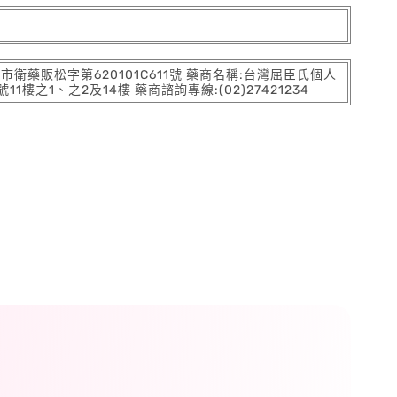
:北市衛藥販松字第620101C611號 藥商名稱:台灣屈臣氏個人
之1、之2及14樓 藥商諮詢專線:(02)27421234