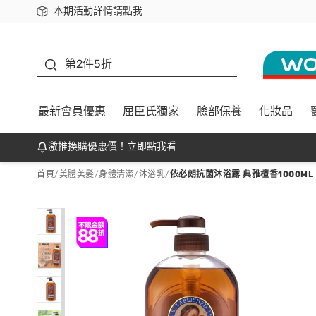
本期活動詳情請點我
下載app最高回饋$350
善存
第2件5折
最新會員優惠
屈臣氏獨家
臉部保養
化妝品
激推換購優惠價！立即點我看
首頁
/
美體美髮
/
身體清潔
/
沐浴乳
/
依必朗抗菌沐浴露 典雅檀香1000ML