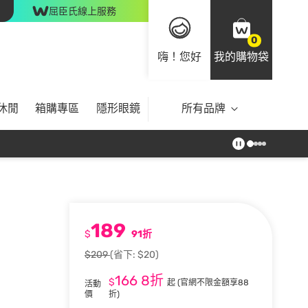
屈臣氏線上服務
0
嗨！您好
我的購物袋
休閒
箱購專區
隱形眼鏡
所有品牌
189
$
91折
$209
(省下: $20)
166
8折
$
起
(官網不限金額享88
活動
價
折)