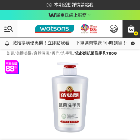
下載app最高回饋$350
本期活動詳情請點我
屈臣氏線上服務
0
激推換購優惠價！立即點我看
激推換購優惠價！立即點我看
下單選閃電送 1小時到貨！領神券
首頁
/
美體美髮
/
身體清潔
/
香皂/洗手乳
/
依必朗抗菌洗手乳700G