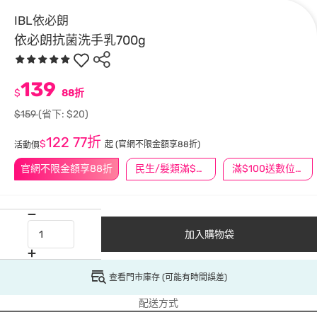
IBL依必朗
依必朗抗菌洗手乳700g
139
$
88折
$159
(省下: $20)
122
77折
$
起
(官網不限金額享88折)
活動價
官網不限金額享88折
民生/髮類滿$388送舒潔冰巾
滿$100送數位印花
加入購物袋
查看門市庫存 (可能有時間誤差)
配送方式