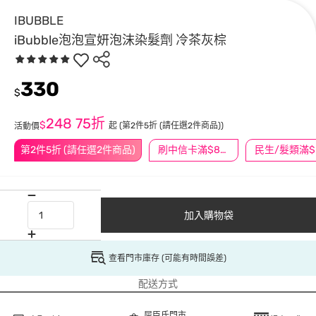
IBUBBLE
iBubble泡泡宣妍泡沫染髮劑 冷茶灰棕
330
$
248
75折
$
起
(第2件5折 (請任選2件商品))
活動價
第2件5折 (請任選2件商品)
刷中信卡滿$888送3萬點
民
加入購物袋
查看門市庫存 (可能有時間誤差)
配送方式
屈臣氏門市