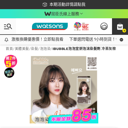
下載app最高回饋$350
本期活動詳情請點我
屈臣氏線上服務
0
激推換購優惠價！立即點我看
激推換購優惠價！立即點我看
下單選閃電送 1小時到貨！領神券
首頁
/
美體美髮
/
染髮
/
泡泡染
/
IBUBBLE泡泡宣妍泡沫染髮劑 冷茶灰棕