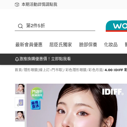
本期活動詳情請點我
下載app最高回饋$350
善存
第2件5折
最新會員優惠
屈臣氏獨家
臉部保養
化妝品
激推換購優惠價！立即點我看
首頁
/
隱形眼鏡[線上訂>門市取]
/
彩色隱形眼鏡
/
彩色月拋
/
4.00 IDI