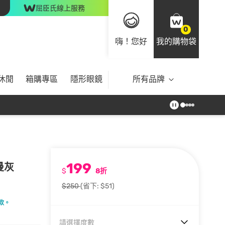
屈臣氏線上服務
0
嗨！您好
我的購物袋
休閒
箱購專區
隱形眼鏡
所有品牌
199
曼灰
$
8折
$250
(省下: $51)
款。
請選擇度數