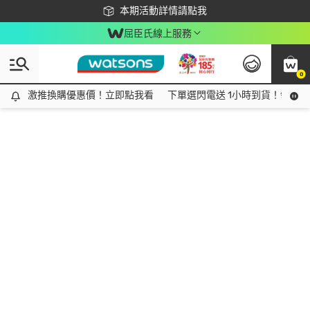
下載app最高回饋$350
本期活動詳情請點我
屈臣氏線上服務
0
激推換購優惠價！立即點我看
激推換購優惠價！立即點我看
下單選閃電送 1小時到貨！領神券