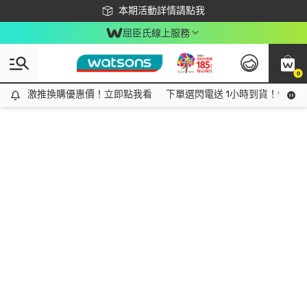
下載app最高回饋$350
本期活動詳情請點我
屈臣氏線上服務
0
激推換購優惠價！立即點我看
激推換購優惠價！立即點我看
下單選閃電送 1小時到貨！領神券