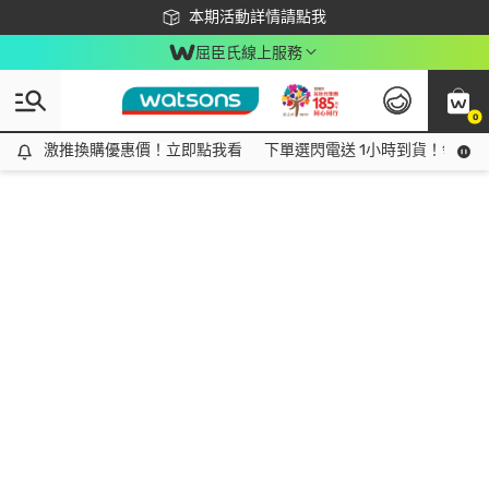
下載app最高回饋$350
本期活動詳情請點我
屈臣氏線上服務
0
激推換購優惠價！立即點我看
激推換購優惠價！立即點我看
下單選閃電送 1小時到貨！領神券