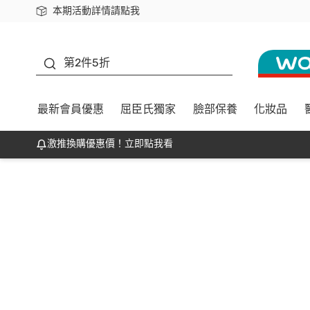
本期活動詳情請點我
下載app最高回饋$350
善存
第2件5折
最新會員優惠
屈臣氏獨家
臉部保養
化妝品
激推換購優惠價！立即點我看