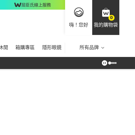
屈臣氏線上服務
0
嗨！您好
我的購物袋
休閒
箱購專區
隱形眼鏡
所有品牌