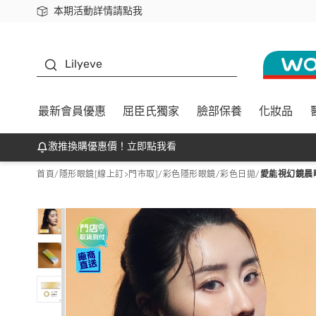
本期活動詳情請點我
下載app最高回饋$350
K beauty
Lilyeve
最新會員優惠
屈臣氏獨家
臉部保養
化妝品
激推換購優惠價！立即點我看
首頁
/
隱形眼鏡[線上訂>門市取]
/
彩色隱形眼鏡
/
彩色日拋
/
愛能視幻鏡晨曦