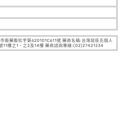
:北市衛藥販松字第620101C611號 藥商名稱:台灣屈臣氏個人
之1、之2及14樓 藥商諮詢專線:(02)27421234