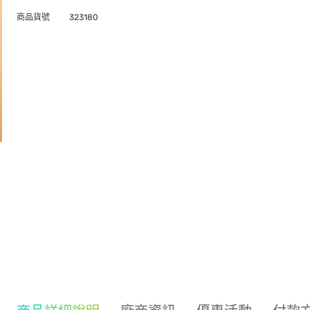
商品貨號
323180