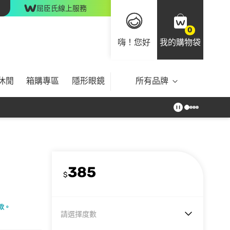
屈臣氏線上服務
0
嗨！您好
我的購物袋
休閒
箱購專區
隱形眼鏡
所有品牌
385
$
款。
請選擇度數