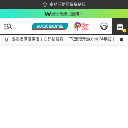
下載app最高回饋$350
本期活動詳情請點我
屈臣氏線上服務
0
激推換購優惠價！立即點我看
激推換購優惠價！立即點我看
下單選閃電送 1小時到貨！領神券