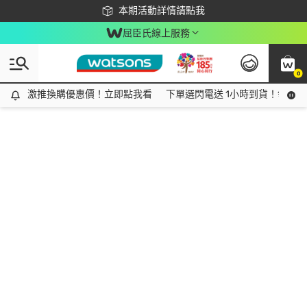
下載app最高回饋$350
本期活動詳情請點我
屈臣氏線上服務
0
激推換購優惠價！立即點我看
激推換購優惠價！立即點我看
下單選閃電送 1小時到貨！領神券