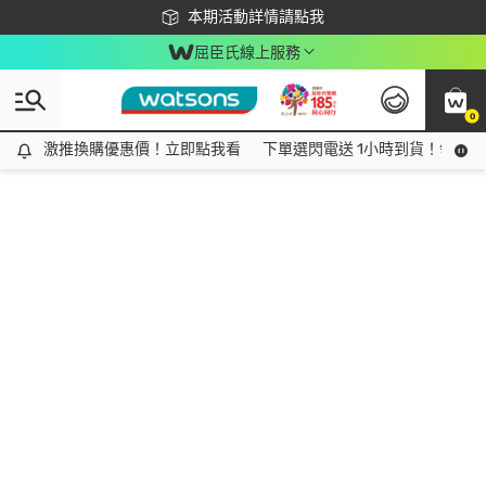
下載app最高回饋$350
本期活動詳情請點我
屈臣氏線上服務
0
激推換購優惠價！立即點我看
激推換購優惠價！立即點我看
下單選閃電送 1小時到貨！領神券