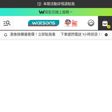
下載app最高回饋$350
本期活動詳情請點我
屈臣氏線上服務
0
激推換購優惠價！立即點我看
激推換購優惠價！立即點我看
下單選閃電送 1小時到貨！領神券