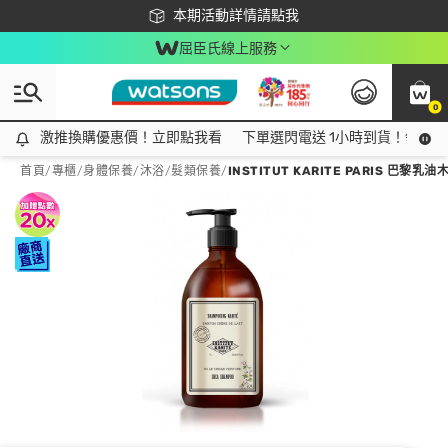
下載app最高回饋$350
本期活動詳情請點我
屈臣氏線上服務
0
激推換購優惠價！立即點我看
激推換購優惠價！立即點我看
下單選閃電送 1小時到貨！領神券
首頁
/
專櫃
/
身體保養
/
沐浴/髮類保養
/
INSTITUT KARITE PARIS 巴