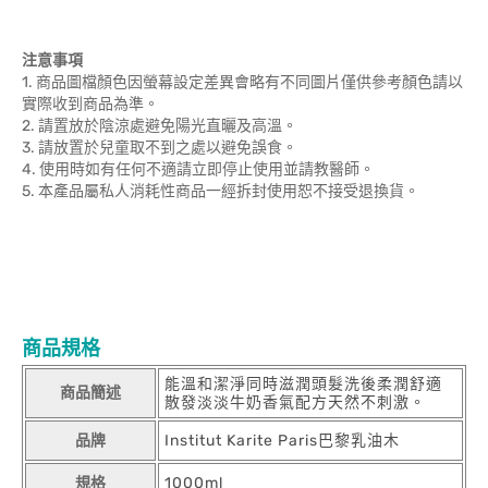
注意事項
1. 商品圖檔顏色因螢幕設定差異會略有不同圖片僅供參考顏色請以
實際收到商品為準。
2. 請置放於陰涼處避免陽光直曬及高溫。
3. 請放置於兒童取不到之處以避免誤食。
4. 使用時如有任何不適請立即停止使用並請教醫師。
5. 本產品屬私人消耗性商品一經拆封使用恕不接受退換貨。
商品規格
能溫和潔淨同時滋潤頭髮洗後柔潤舒適
商品簡述
散發淡淡牛奶香氣配方天然不刺激。
品牌
Institut Karite Paris巴黎乳油木
規格
1000ml