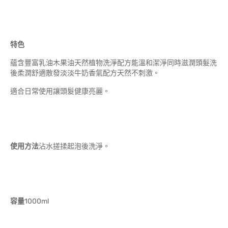
特色
蘊含豐富乳油木果油天然植物洗淨配方能溫和潔淨同時滋潤頭髮洗
後柔潤舒適散發淡淡牛奶香氣配方天然不刺激。
適合日常使用讓頭髮健康亮麗。
使用方法
沾水搓揉起泡後洗淨。
容量
1000ml