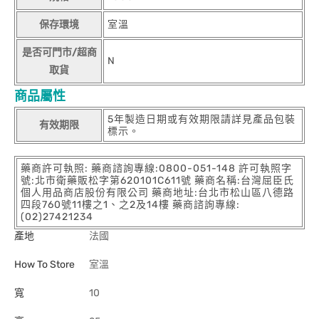
保存環境
室溫
是否可門市/超商
N
取貨
商品屬性
5年製造日期或有效期限請詳見產品包裝
有效期限
標示。
藥商許可執照: 藥商諮詢專線:0800-051-148 許可執照字
號:北市衛藥販松字第620101C611號 藥商名稱:台灣屈臣氏
個人用品商店股份有限公司 藥商地址:台北市松山區八德路
四段760號11樓之1、之2及14樓 藥商諮詢專線:
(02)27421234
產地
法國
How To Store
室溫
寬
10