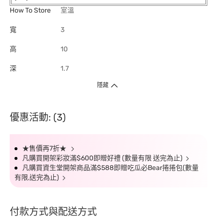
How To Store
室溫
寬
3
高
10
深
1.7
隱藏
優惠活動: (3)
★售價再7折★
凡購買開架彩妝滿$600即贈好禮 (數量有限 送完為止)
凡購買資生堂開架商品滿$588即贈吃瓜必Bear捲捲包(數量
有限,送完為止)
付款方式與配送方式