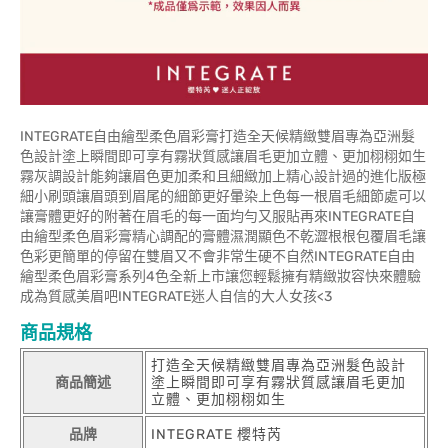
INTEGRATE自由繪型柔色眉彩膏打造全天候精緻雙眉專為亞洲髮
色設計塗上瞬間即可享有霧狀質感讓眉毛更加立體、更加栩栩如生
霧灰調設計能夠讓眉色更加柔和且細緻加上精心設計過的進化版極
細小刷頭讓眉頭到眉尾的細節更好暈染上色每一根眉毛細節處可以
讓膏體更好的附著在眉毛的每一面均勻又服貼再來INTEGRATE自
由繪型柔色眉彩膏精心調配的膏體濕潤顯色不乾澀根根包覆眉毛讓
色彩更簡單的停留在雙眉又不會非常生硬不自然INTEGRATE自由
繪型柔色眉彩膏系列4色全新上市讓您輕鬆擁有精緻妝容快來體驗
成為質感美眉吧INTEGRATE迷人自信的大人女孩<3
商品規格
打造全天候精緻雙眉專為亞洲髮色設計
商品簡述
塗上瞬間即可享有霧狀質感讓眉毛更加
立體、更加栩栩如生
品牌
INTEGRATE 櫻特芮