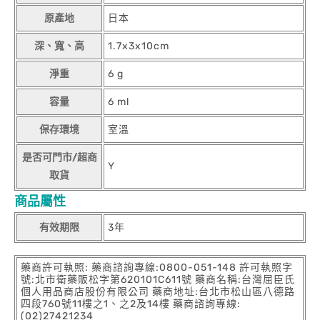
原產地
日本
深、寬、高
1.7x3x10cm
淨重
6 g
容量
6 ml
保存環境
室溫
是否可門市/超商
Y
取貨
商品屬性
有效期限
3年
藥商許可執照: 藥商諮詢專線:0800-051-148 許可執照字
號:北市衛藥販松字第620101C611號 藥商名稱:台灣屈臣氏
個人用品商店股份有限公司 藥商地址:台北市松山區八德路
四段760號11樓之1、之2及14樓 藥商諮詢專線:
(02)27421234