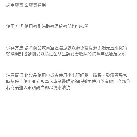
適用膚質:全膚質適用
使用方式:使用唇刷沾取唇泥於唇部均勻抹開
保存方法:請將商品放置室溫陰涼處以避免變質避免陽光直射保持
乾燥開封後請關妥以防細菌孳生請妥善收納於孩童無法觸及之處
注意事項:化妝品使用中或者使用後出現紅點、腫脹、發癢等異常
時請停止使用並立即尋求專業醫師諮詢請避免使用於有傷口之部位
若商品進入眼睛請立即以清水清洗