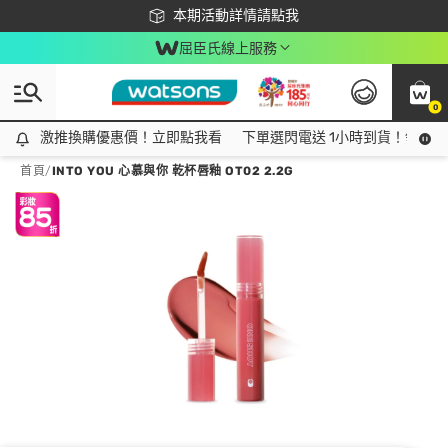
下載app最高回饋$350
本期活動詳情請點我
屈臣氏線上服務
0
激推換購優惠價！立即點我看
激推換購優惠價！立即點我看
下單選閃電送 1小時到貨！領神券
首頁
/
INTO YOU 心慕與你 乾杯唇釉 OT02 2.2G