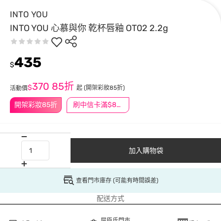
INTO YOU
INTO YOU 心慕與你 乾杯唇釉 OT02 2.2g
435
$
370
85折
$
起
(開架彩妝85折)
活動價
開架彩妝85折
刷中信卡滿$888送3萬點
加入購物袋
查看門市庫存 (可能有時間誤差)
配送方式
屈臣氏門市