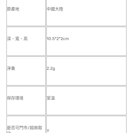
原產地
中國大陸
深、寬、高
10.5*2*2cm
淨重
2.2g
保存環境
室溫
是否可門市/超商取
Y