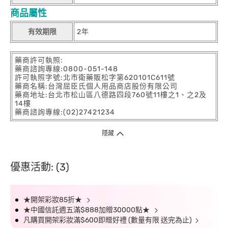
商品屬性
有效期限
2年
藥商許可執照:
藥商諮詢專線:0800-051-148
許可執照字號:北市衛藥販松字第620101C611號
藥商名稱:台灣屈臣氏個人用品商店股份有限公司
藥商地址:台北市松山區八德路四段760號11樓之1、之2及
14樓
藥商諮詢專線:(02)27421234
隱藏
優惠活動: (3)
★開架彩妝85折★
★中國信託週五滿$888加贈30000點★
凡購買開架彩妝滿$600即贈好禮 (數量有限 送完為止)