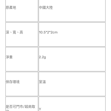
原產地
中國大陸
深、寬、高
10.5*2*2cm
淨重
2.2g
保存環境
室溫
是否可門市/超商取
Y