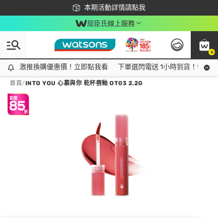
下載app最高回饋$350
本期活動詳情請點我
屈臣氏線上服務
0
激推換購優惠價！立即點我看
激推換購優惠價！立即點我看
下單選閃電送 1小時到貨！領神券
首頁
/
INTO YOU 心慕與你 乾杯唇釉 OT03 2.2G