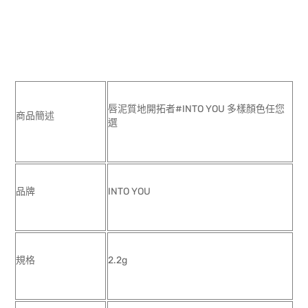
唇泥質地開拓者#INTO YOU 多樣顏色任您
商品簡述
選
品牌
INTO YOU
規格
2.2g