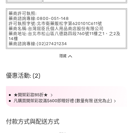
藥商許可執照:
藥商諮詢專線:0800-051-148
許可執照字號:北市衛藥販松字第620101C611號
藥商名稱:台灣屈臣氏個人用品商店股份有限公司
藥商地址:台北市松山區八德路四段760號11樓之1、之2及
14樓
藥商諮詢專線:(02)27421234
隱藏
優惠活動: (2)
★開架彩妝85折★
凡購買開架彩妝滿$600即贈好禮 (數量有限 送完為止)
付款方式與配送方式