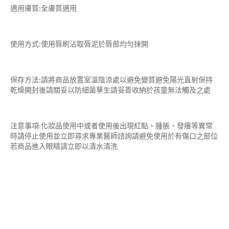
適用膚質:全膚質適用
使用方式:使用唇刷沾取唇泥於唇部均勻抹開
保存方法:請將商品放置室溫陰涼處以避免變質避免陽光直射保持
乾燥開封後請關妥以防細菌孳生請妥善收納於孩童無法觸及之處
注意事項:化妝品使用中或者使用後出現紅點、腫脹、發癢等異常
時請停止使用並立即尋求專業醫師諮詢請避免使用於有傷口之部位
若商品進入眼睛請立即以清水清洗