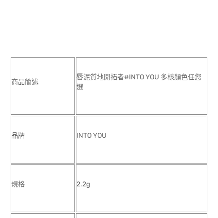
唇泥質地開拓者#INTO YOU 多樣顏色任您
商品簡述
選
品牌
INTO YOU
規格
2.2g