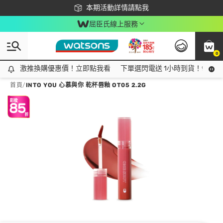
下載app最高回饋$350
本期活動詳情請點我
屈臣氏線上服務
0
激推換購優惠價！立即點我看
激推換購優惠價！立即點我看
下單選閃電送 1小時到貨！領神券
首頁
/
INTO YOU 心慕與你 乾杯唇釉 OT05 2.2G