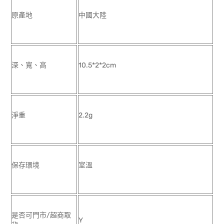
原產地
中國大陸
深、寬、高
10.5*2*2cm
淨重
2.2g
保存環境
室溫
是否可門市/超商取
Y