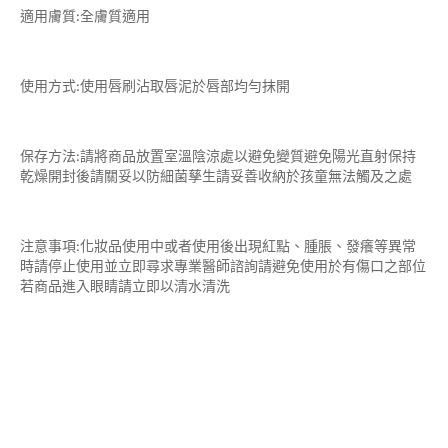
適用膚質:全膚質適用
使用方式:使用唇刷沾取唇泥於唇部均勻抹開
保存方法:請將商品放置室溫陰涼處以避免變質避免陽光直射保持
乾燥開封後請關妥以防細菌孳生請妥善收納於孩童無法觸及之處
注意事項:化妝品使用中或者使用後出現紅點、腫脹、發癢等異常
時請停止使用並立即尋求專業醫師諮詢請避免使用於有傷口之部位
若商品進入眼睛請立即以清水清洗