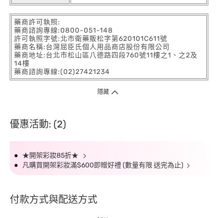
藥商許可執照:
藥商諮詢專線:0800-051-148
許可執照字號:北市衛藥販松字第620101C611號
藥商名稱:台灣屈臣氏個人用品商店股份有限公司
藥商地址:台北市松山區八德路四段760號11樓之1、之2及
14樓
藥商諮詢專線:(02)27421234
隱藏
優惠活動: (2)
★開架彩妝85折★
凡購買開架彩妝滿$600即贈好禮 (數量有限 送完為止)
付款方式與配送方式