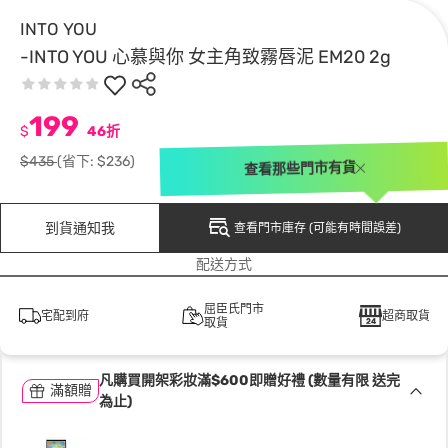
INTO YOU
-INTO YOU 心慕與你 女主角致霧唇泥 EM20 2g
199
$
46折
$435
(省下: $236)
查看那些門市有貨
到貨通知我
查看門市庫存 (可能有時間誤差)
配送方式
屈臣氏門市
宅配到府
超商取貨
取貨
凡購買開架彩妝滿$600即贈好禮 (數量有限 送完
滿額贈
為止)