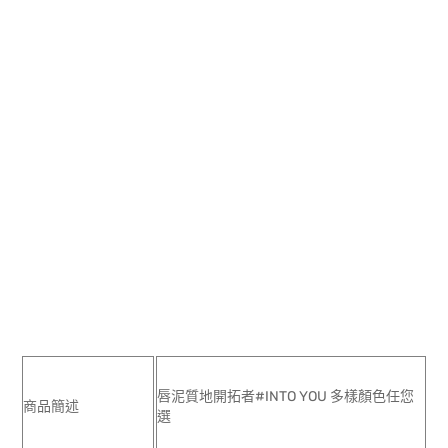
唇泥質地開拓者#INTO YOU 多樣顏色任您
商品簡述
選