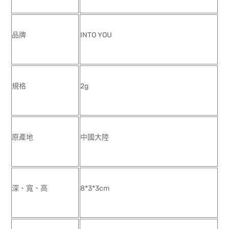
品牌
INTO YOU
規格
2g
原產地
中國大陸
深、寬、高
8*3*3cm