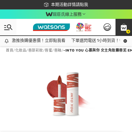
下載app最高回饋$350
本期活動詳情請點我
屈臣氏線上服務
0
激推換購優惠價！立即點我看
激推換購優惠價！立即點我看
下單選閃電送 1小時到貨！領神券
首頁
/
化妝品
/
唇部彩妝
/
唇蜜/唇釉
/
-INTO YOU 心慕與你 女主角致霧唇泥 EM