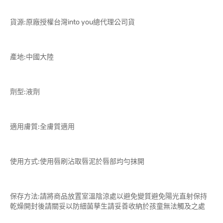
貨源:原廠授權台灣into you總代理公司貨
產地:中國大陸
劑型:液劑
適用膚質:全膚質適用
使用方式:使用唇刷沾取唇泥於唇部均勻抹開
保存方法:請將商品放置室溫陰涼處以避免變質避免陽光直射保持
乾燥開封後請關妥以防細菌孳生請妥善收納於孩童無法觸及之處