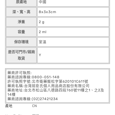
原產地
中國
深、寬、高
8x3x3cm
淨重
2 g
容量
2 ml
保存環境
室溫
是否可門市/超商
Y
取貨
藥商許可執照:
藥商諮詢專線:0800-051-148
許可執照字號:北市衛藥販松字第620101C611號
藥商名稱:台灣屈臣氏個人用品商店股份有限公司
藥商地址:台北市松山區八德路四段760號11樓之1、之2及
14樓
藥商諮詢專線:(02)27421234
產地
CN