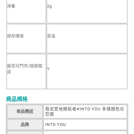
淨重
2g
保存環境
室溫
是否可門市/超商取
Y
貨
商品規格
唇泥質地開拓者#INTO YOU 多樣顏色任
商品簡述
您選
品牌
INTO YOU