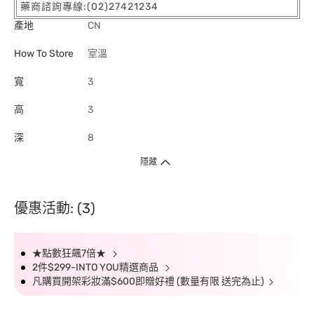
藥商諮詢專線:(02)27421234
產地
CN
How To Store
室溫
寬
3
高
3
深
8
隱藏
優惠活動: (3)
★點數狂飆7倍★
2件$299-INTO YOU精選商品
凡購買開架彩妝滿$600即贈好禮 (數量有限 送完為止)