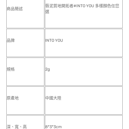
唇泥質地開拓者#INTO YOU 多樣顏色任您
商品簡述
選
品牌
INTO YOU
規格
2g
原產地
中國大陸
深、寬、高
8*3*3cm