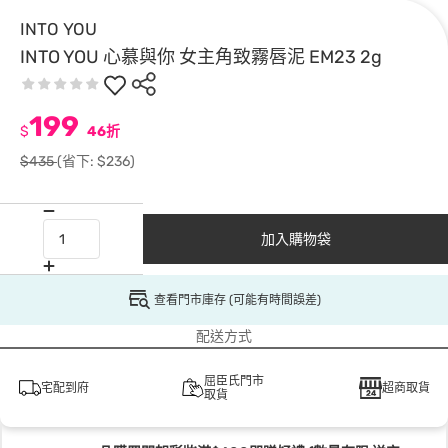
INTO YOU
INTO YOU 心慕與你 女主角致霧唇泥 EM23 2g
199
$
46折
$435
(省下: $236)
加入購物袋
查看門市庫存 (可能有時間誤差)
配送方式
屈臣氏門市
宅配到府
超商取貨
取貨