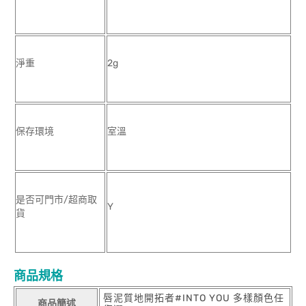
淨重
2g
保存環境
室溫
是否可門市/超商取
Y
貨
商品規格
唇泥質地開拓者#INTO YOU 多樣顏色任
商品簡述