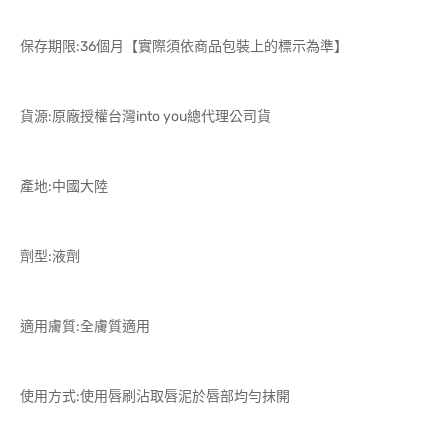
保存期限:36個月【實際須依商品包裝上的標示為準】
貨源:原廠授權台灣into you總代理公司貨
產地:中國大陸
劑型:液劑
適用膚質:全膚質適用
使用方式:使用唇刷沾取唇泥於唇部均勻抹開