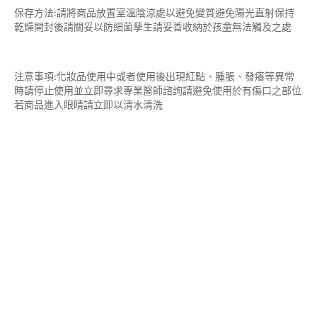
保存方法:請將商品放置室溫陰涼處以避免變質避免陽光直射保持
乾燥開封後請關妥以防細菌孳生請妥善收納於孩童無法觸及之處
注意事項:化妝品使用中或者使用後出現紅點、腫脹、發癢等異常
時請停止使用並立即尋求專業醫師諮詢請避免使用於有傷口之部位
若商品進入眼睛請立即以清水清洗