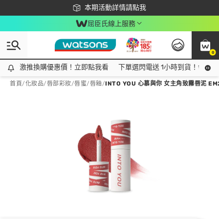
下載app最高回饋$350
本期活動詳情請點我
屈臣氏線上服務
0
激推換購優惠價！立即點我看
激推換購優惠價！立即點我看
下單選閃電送 1小時到貨！領神券
首頁
/
化妝品
/
唇部彩妝
/
唇蜜/唇釉
/
INTO YOU 心慕與你 女主角致霧唇泥 EM2