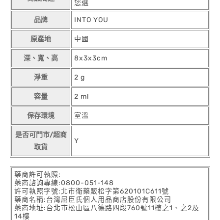
您選
品牌
INTO YOU
原產地
中國
深、寬、高
8x3x3cm
淨重
2 g
容量
2 ml
保存環境
室溫
是否可門市/超商
Y
取貨
藥商許可執照:
藥商諮詢專線:0800-051-148
許可執照字號:北市衛藥販松字第620101C611號
藥商名稱:台灣屈臣氏個人用品商店股份有限公司
藥商地址:台北市松山區八德路四段760號11樓之1、之2及
14樓