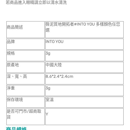
若商品進入眼睛請立即以清水清洗
唇泥質地開拓者#INTO YOU 多樣顏色任您
商品簡述
選
品牌
INTO YOU
規格
3g
原產地
中國大陸
深、寬、高
8.6*2.4*2.4cm
淨重
3g
保存環境
室溫
是否可門市/超商取
Y
貨