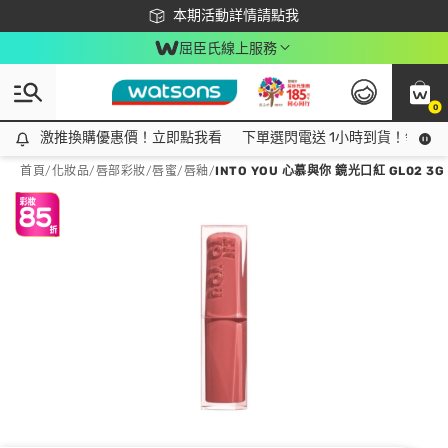
下載app最高回饋$350
本期活動詳情請點我
屈臣氏線上服務
0
激推換購優惠價！立即點我看
激推換購優惠價！立即點我看
下單選閃電送 1小時到貨！領神券
首頁
/
化妝品
/
唇部彩妝
/
唇蜜/唇釉
/
INTO YOU 心慕與你 鏡光口紅 GL02 3G