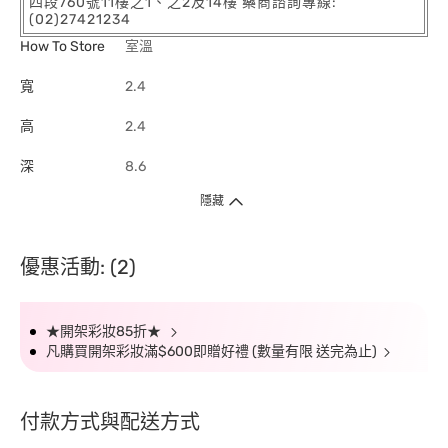
四段760號11樓之1、之2及14樓 藥商諮詢專線:
(02)27421234
How To Store
室溫
寬
2.4
高
2.4
深
8.6
隱藏
優惠活動: (2)
★開架彩妝85折★
凡購買開架彩妝滿$600即贈好禮 (數量有限 送完為止)
付款方式與配送方式