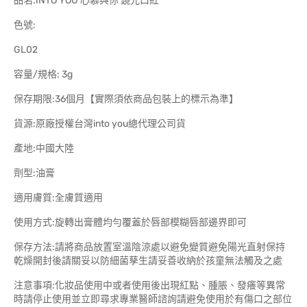
品名:INTO YOU 心慕與你 鏡光口紅
色號:
GL02
容量/規格: 3g
保存期限:36個月【實際須依商品包裝上的標示為準】
貨源:原廠授權台灣into you總代理公司貨
產地:中國大陸
劑型:油膏
適用膚質:全膚質適用
使用方式:旋轉出膏體均勻覆蓋於唇部模糊唇部邊界即可
保存方法:請將商品放置室溫陰涼處以避免變質避免陽光直射保持
乾燥開封後請關妥以防細菌孳生請妥善收納於孩童無法觸及之處
注意事項:化妝品使用中或者使用後出現紅點、腫脹、發癢等異常
時請停止使用並立即尋求專業醫師諮詢請避免使用於有傷口之部位