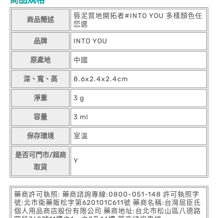
商品規格
唇泥質地開拓者#INTO YOU 多樣顏色任
商品簡述
您選
品牌
INTO YOU
原產地
中國
深、寬、高
8.6x2.4x2.4cm
淨重
3 g
容量
3 ml
保存環境
室溫
是否可門市/超商
Y
取貨
藥商許可執照: 藥商諮詢專線:0800-051-148 許可執照字
號:北市衛藥販松字第620101C611號 藥商名稱:台灣屈臣氏
個人用品商店股份有限公司 藥商地址:台北市松山區八德路