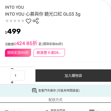
INTO YOU
INTO YOU 心慕與你 鏡光口紅 GL03 3g
499
$
424
85折
$
起
(開架彩妝85折)
活動價
開架彩妝85折
刷滙豐卡滿$888送3萬點
加入購物袋
查看門市庫存 (可能有時間誤差)
配送方式
屈臣氏門市