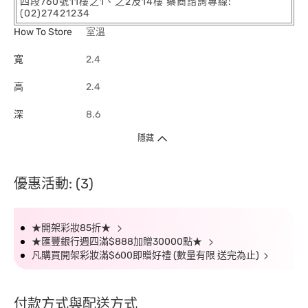
四段760號11樓之1、之2及14樓 藥商諮詢專線:
(02)27421234
How To Store
室溫
寬
2.4
高
2.4
深
8.6
隱藏
優惠活動: (3)
★開架彩妝85折★
★匯豐銀行週四滿$888加贈30000點★
凡購買開架彩妝滿$600即贈好禮 (數量有限 送完為止)
付款方式與配送方式