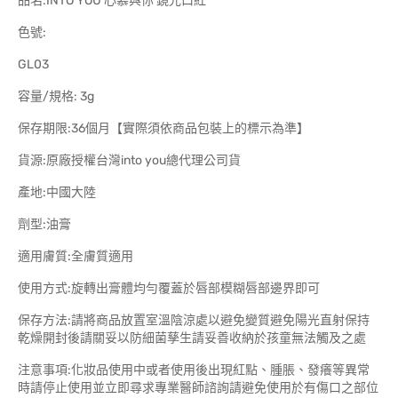
品名:INTO YOU 心慕與你 鏡光口紅
色號:
GL03
容量/規格: 3g
保存期限:36個月【實際須依商品包裝上的標示為準】
貨源:原廠授權台灣into you總代理公司貨
產地:中國大陸
劑型:油膏
適用膚質:全膚質適用
使用方式:旋轉出膏體均勻覆蓋於唇部模糊唇部邊界即可
保存方法:請將商品放置室溫陰涼處以避免變質避免陽光直射保持
乾燥開封後請關妥以防細菌孳生請妥善收納於孩童無法觸及之處
注意事項:化妝品使用中或者使用後出現紅點、腫脹、發癢等異常
時請停止使用並立即尋求專業醫師諮詢請避免使用於有傷口之部位