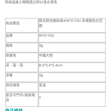
若商品進入眼睛請立即以清水清洗
唇泥質地開拓者#INTO YOU 多樣顏色任您
商品簡述
選
品牌
INTO YOU
規格
3g
原產地
中國大陸
深、寬、高
8.6*2.4*2.4cm
淨重
3g
保存環境
室溫
是否可門市/超商取
Y
貨