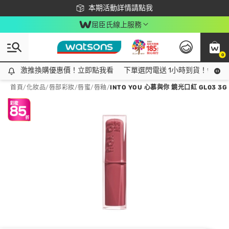
下載app最高回饋$350
本期活動詳情請點我
屈臣氏線上服務
0
激推換購優惠價！立即點我看
激推換購優惠價！立即點我看
下單選閃電送 1小時到貨！領神券
首頁
/
化妝品
/
唇部彩妝
/
唇蜜/唇釉
/
INTO YOU 心慕與你 鏡光口紅 GL03 3G