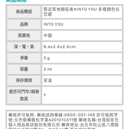
商品規格
唇泥質地開拓者#INTO YOU 多樣顏色任
商品簡述
您選
品牌
INTO YOU
原產地
中國
深、寬、高
8.6x2.4x2.4cm
淨重
3 g
容量
3 ml
保存環境
室溫
是否可門市/超商
Y
取貨
藥商許可執照: 藥商諮詢專線:0800-051-148 許可執照字
號:北市衛藥販松字第620101C611號 藥商名稱:台灣屈臣氏
個人用品商店股份有限公司 藥商地址:台北市松山區八德路