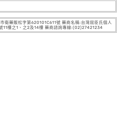
:北市衛藥販松字第620101C611號 藥商名稱:台灣屈臣氏個人
之1、之2及14樓 藥商諮詢專線:(02)27421234