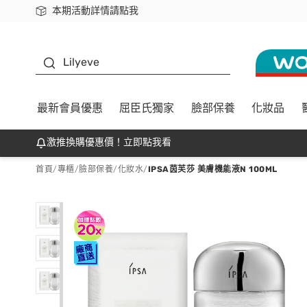
本期活動詳情請點我
下載app最高回饋$350
K beauty
Lilyeve
最新會員優惠
屈臣氏獨家
臉部保養
化妝品
激推換購優惠價！立即點我看
首頁
/
專櫃
/
臉部保養
/
化妝水
/
IPSA茵芙莎 美膚機能液N 100ML