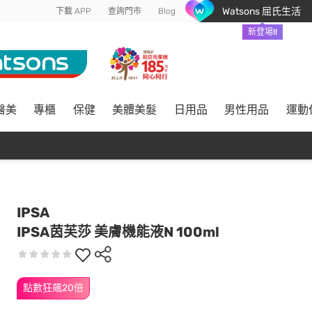
Watsons 屈氏生活
下載 APP
查詢門市
Blog
新登場!!
醫美
專櫃
保健
美體美髮
日用品
男性用品
運動
IPSA
IPSA茵芙莎 美膚機能液N 100ml
點數狂飆20倍