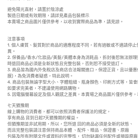
避免陽光直射，請置於陰涼處
製造日期或有效期限，請詳見產品包裝標示
本賣場之商品圖片僅供參考，以收到實際商品為準，請見諒。
注意事項
1. 個人膚質、髮質對於商品的適應程度不同，若有過敏或不適請停
異。
2. 保養品/香水/化妝品/美髮/美體本身為消耗品，拆封後恕無法辦
時退回商品必須是全新狀態且完整包裝，否則恕不接受退訂。
3. 商品皆為國內外免稅店及商店合法報關進口，保證正貨，且以優
膜)，為免消費者疑惑，特此說明。
4. 商品包裝無論字型大小、字體粗細、瓶身顏色、印刷方式等，皆
如要求完美者，不建議使用網路購物。
5. 因電腦螢幕設定及個人觀感之差異，本賣場之商品圖片僅供參考
七天猶豫期
線上購物的消費者，都可以依照消費者保護法的規定，
享有商品 貨到日起7天猶豫期的權益。
但猶豫期並非試用期，所以，您所退 回的商品必須是全新的狀態、
而且完整包裝請注意保持商品本體 、配件、贈品、保證書、原廠
包裝及所有附隨文件或資料的完整性， 切勿缺漏任何配件或損毀原廠