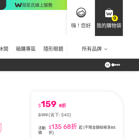
屈臣氏線上服務
0
嗨！您好
我的購物袋
休閒
箱購專區
隱形眼鏡
所有品牌
159
$
8折
$199
(省下: $40)
135
68折
$
起
(不限金額結帳享85
活動
價
折)