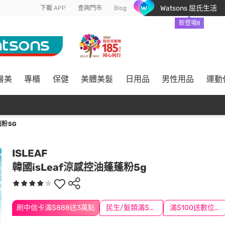
Watsons 屈氏生活
下載 APP
查詢門市
Blog
新登場!!
醫美
專櫃
保健
美體美髮
日用品
男性用品
運動
蓬粉5G
ISLEAF
韓國isLeaf涼感控油蓬蓬粉5g
刷中信卡滿$888送3萬點
民生/髮類滿$388送舒潔冰巾
滿$100送數位印花