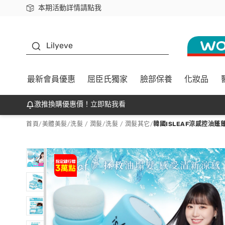
本期活動詳情請點我
下載app最高回饋$350
K beauty
Lilyeve
最新會員優惠
屈臣氏獨家
臉部保養
化妝品
激推換購優惠價！立即點我看
首頁
/
美體美髮
/
洗髮 / 潤髮
/
洗髮 / 潤髮其它
/
韓國ISLEAF涼感控油蓬