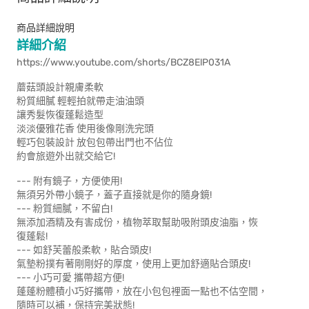
商品詳細說明
詳細介紹
https://www.youtube.com/shorts/BCZ8ElP031A
蘑菇頭設計親膚柔軟
粉質細膩 輕輕拍就帶走油油頭
讓秀髮恢復蓬鬆造型
淡淡優雅花香 使用後像剛洗完頭
輕巧包裝設計 放包包帶出門也不佔位
約會旅遊外出就交給它!
--- 附有鏡子，方便使用!
無須另外帶小鏡子，蓋子直接就是你的隨身鏡!
--- 粉質細膩，不留白!
無添加酒精及有害成份，植物萃取幫助吸附頭皮油脂，恢
復蓬鬆!
--- 如舒芙蕾般柔軟，貼合頭皮!
氣墊粉撲有著剛剛好的厚度，使用上更加舒適貼合頭皮!
--- 小巧可愛 攜帶超方便!
蓬蓬粉體積小巧好攜帶，放在小包包裡面一點也不估空間，
隨時可以補，保持完美狀態!