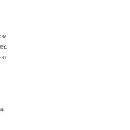
B6
絲蛋白
47
海洋