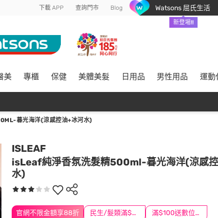
Watsons 屈氏生活
下載 APP
查詢門市
Blog
新登場!!
醫美
專櫃
保健
美體美髮
日用品
男性用品
運動
00ML-暮光海洋(涼感控油+冰河水)
ISLEAF
isLeaf純淨香氛洗髮精500ml-暮光海洋(涼感
水)
官網不限金額享88折
民生/髮類滿$388送舒潔冰巾
滿$100送數位印花