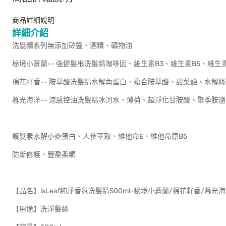
商品詳細說明
詳細介紹
洗髮精系列無添加矽靈、酒精、礦物油
秘境小蒼蘭-- 強健髮根洗髮精咖啡因、維生素B3、維生素B5、維生素
棉花籽香-- 胺基酸洗髮精水解角蛋白、複合胺基酸、甜菜鹼、水解
暮光海洋-- 涼感控油洗髮精冰河水、薄荷、超淨化甘胺酸、聚季胺鹽-
護髮素水解小麥蛋白、人參萃取、維他命E、維他命原B5
防斷修護、豐盈柔順
【品名】isLeaf純淨香氛洗髮精500ml-秘境小蒼蘭/棉花籽香/暮光
【用途】洗淨髮絲