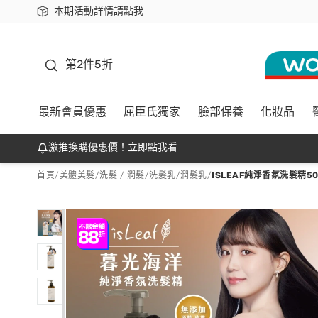
本期活動詳情請點我
下載app最高回饋$350
善存
第2件5折
最新會員優惠
屈臣氏獨家
臉部保養
化妝品
激推換購優惠價！立即點我看
首頁
/
美體美髮
/
洗髮 / 潤髮
/
洗髮乳/潤髮乳
/
ISLEAF純淨香氛洗髮精5