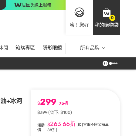
屈臣氏線上服務
0
嗨！您好
我的購物袋
休閒
箱購專區
隱形眼鏡
所有品牌
299
控油+冰河
$
75折
$399
(省下: $100)
263
66折
$
起
(官網不限金額享
活動
價
88折)