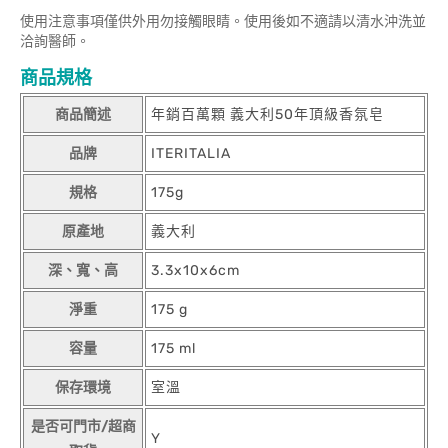
使用注意事項僅供外用勿接觸眼睛。使用後如不適請以清水沖洗並
洽詢醫師。
商品規格
商品簡述
年銷百萬顆 義大利50年頂級香氛皂
品牌
ITERITALIA
規格
175g
原產地
義大利
深、寬、高
3.3x10x6cm
淨重
175 g
容量
175 ml
保存環境
室溫
是否可門市/超商
Y