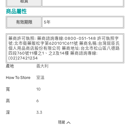
取貨
商品屬性
有效期限
5年
藥商許可執照: 藥商諮詢專線:0800-051-148 許可執照字
號:北市衛藥販松字第620101C611號 藥商名稱:台灣屈臣氏
個人用品商店股份有限公司 藥商地址:台北市松山區八德路
四段760號11樓之1、之2及14樓 藥商諮詢專線:
(02)27421234
產地
義大利
How To Store
室溫
寬
10
高
6
深
3.3
隱藏