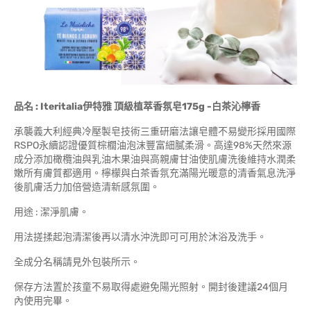
品名 : Iteritalia伊特雅 頂級植萃香氛皂175g -白茶沁檸香
承襲義大利經典冷壓製皂技術三重研磨法讓皂體不易變形採用國際
RSPO永續認證優質棕櫚油泡沫豐富細膩柔滑。高達98%天然來源
成分添加橄欖油與乳油木果油與高親膚甘油使肌膚洗後維持水潤柔
嫩所有膚質都適用。檸檬與白茶香氛充滿陽光暖意的清香氣息洗淨
後肌膚活力加倍營造清新感氛圍。
用途 : 潔淨肌膚。
用法搓揉起泡清潔後再以清水沖洗即可可用於沐浴及洗手。
全成分名稱請見外包裝所示。
保存方法置於孩童不易取得處避免陽光照射。開封後建議24個月
內使用完畢。