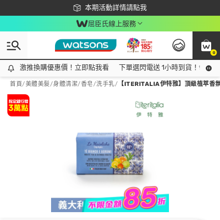
下載app最高回饋$350
本期活動詳情請點我
屈臣氏線上服務
0
激推換購優惠價！立即點我看
激推換購優惠價！立即點我看
下單選閃電送 1小時到貨！領神券
首頁
/
美體美髮
/
身體清潔
/
香皂/洗手乳
/
【ITERITALIA伊特雅】頂級植萃香