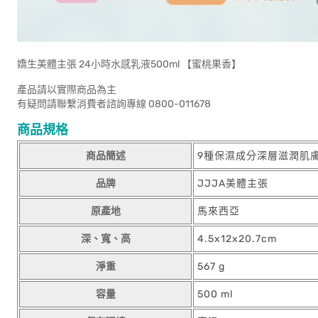
嬌生美體主張 24小時水感乳液500ml 【蜜桃果香】
產品請以實際商品為主
有疑問請聯繫消費者諮詢專線 0800-011678
商品規格
商品簡述
9種保濕成分深層滋潤肌
品牌
JJJA美體主張
原產地
馬來西亞
深、寬、高
4.5x12x20.7cm
淨重
567 g
容量
500 ml