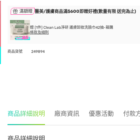
滿額贈
醫美/護膚商品滿$600即贈好禮(數量有限 送完為止)
贈 [1件] Clean Lab淨研 護膚卸妝洗臉巾42抽-箱購
條款及細則
商品貨號
249894
商品詳細說明
廠商資訊
優惠活動
付款
商品詳細說明