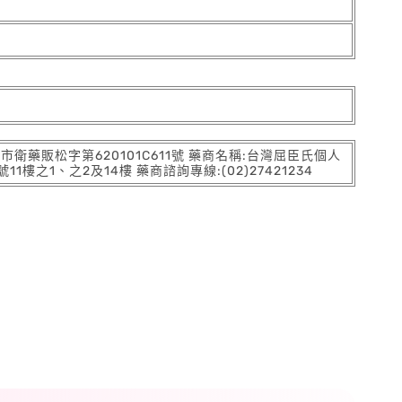
:北市衛藥販松字第620101C611號 藥商名稱:台灣屈臣氏個人
之1、之2及14樓 藥商諮詢專線:(02)27421234