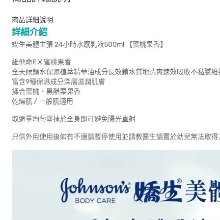
商品詳細說明
詳細介紹
嬌生美體主張 24小時水感乳液500ml 【蜜桃果香】
維他命E X 蜜桃果香
全天候鎖水保濕植萃精華油成分長效鎖水質地清爽速效吸收不黏膩維
富含9種保濕成分深層滋潤肌膚
揉合蜜桃、黑醋栗果香
乾燥肌 / 一般肌適用
取適量均勻塗抹於全身即可避免陽光直射
只供外用使用後如有不適請暫停使用並請教醫生請置於幼兒無法取得