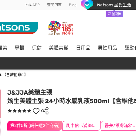
Watsons 屈氏生活
下載 APP
查詢門市
Blog
新登場!!
醫美
專櫃
保健
美體美髮
日用品
男性用品
運動
ML【含維他命E】
J&JJA美體主張
嬌生美體主張 24小時水感乳液500ml【含維他
第2件5折 (請任選2件商品)
刷中信卡滿$888送3萬點
醫美/護膚滿$1200送$200