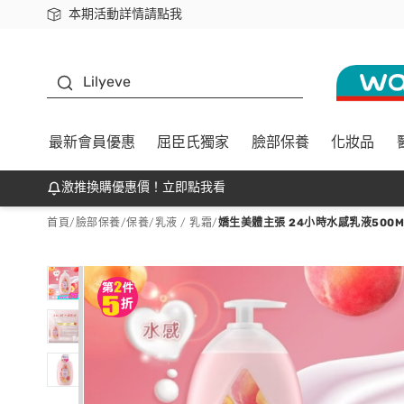
本期活動詳情請點我
下載app最高回饋$350
K beauty
Lilyeve
最新會員優惠
屈臣氏獨家
臉部保養
化妝品
激推換購優惠價！立即點我看
首頁
/
臉部保養
/
保養
/
乳液 / 乳霜
/
嬌生美體主張 24小時水感乳液500