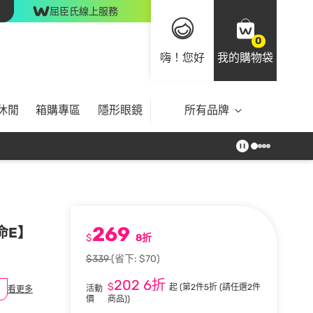
屈臣氏線上服務
0
嗨！您好
我的購物袋
休閒
箱購專區
隱形眼鏡
所有品牌
269
命E】
$
8折
$339
(省下: $70)
202
6折
$
起
(第2件5折 (請任選2件
活動
看更多
價
商品))