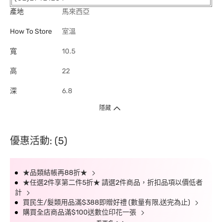
產地
馬來西亞
How To Store
室溫
寬
10.5
高
22
深
6.8
隱藏
優惠活動: (5)
★品類結帳再88折★
★任選2件享第二件5折★ 請選2件商品，折扣品項以價低者
計
買民生/髮類用品滿$388即贈好禮 (數量有限,送完為止)
購買全店商品滿$100送數位印花一張