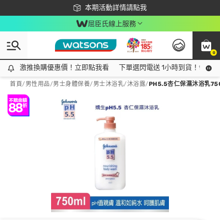
下載app最高回饋$350
本期活動詳情請點我
屈臣氏線上服務
0
激推換購優惠價！立即點我看
激推換購優惠價！立即點我看
下單選閃電送 1小時到貨！領神券
首頁
/
男性用品
/
男士身體保養
/
男士沐浴乳/沐浴露
/
PH5.5杏仁保濕沐浴乳75