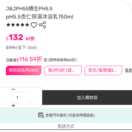
J&JPH55嬌生PH5.5
pH5.5杏仁保濕沐浴乳750ml
132
$
67折
$198
(省下: $66)
116
59折
$
起
(限時結帳再88折)
活動價
限時結帳再88折
第2件5折 (請任選2件商品)
民生/髮類滿$388送舒潔冰巾
看更
加入購物袋
查看門市庫存 (可能有時間誤差)
配送方式