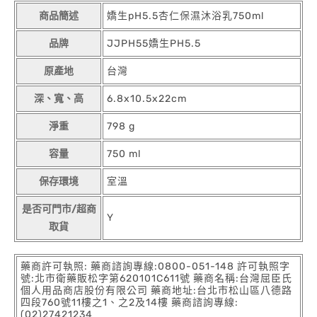
商品簡述
嬌生pH5.5杏仁保濕沐浴乳750ml
品牌
JJPH55嬌生PH5.5
原產地
台灣
深、寬、高
6.8x10.5x22cm
淨重
798 g
容量
750 ml
保存環境
室溫
是否可門市/超商
Y
取貨
藥商許可執照: 藥商諮詢專線:0800-051-148 許可執照字
號:北市衛藥販松字第620101C611號 藥商名稱:台灣屈臣氏
個人用品商店股份有限公司 藥商地址:台北市松山區八德路
四段760號11樓之1、之2及14樓 藥商諮詢專線:
(02)27421234