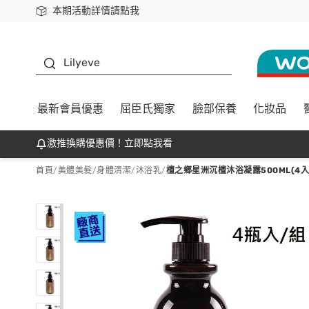
本期活動詳情請點我
下載app最高回饋$350
K beauty
Lilyeve
最新會員優惠
屈臣氏獨家
臉部保養
化妝品
激推換購優惠價！立即點我看
首頁
/
美體美髮
/
身體清潔
/
沐浴乳
/
檀之鄉星洲沉檀沐浴凝露500ML(4入