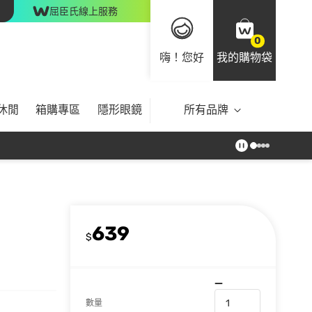
屈臣氏線上服務
0
嗨！您好
我的購物袋
休閒
箱購專區
隱形眼鏡
所有品牌
639
$
數量