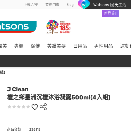
Watsons 屈氏生活
下載 APP
查詢門市
Blog
新登場!!
醫美
專櫃
保健
美體美髮
日用品
男性用品
運動
組)
J Clean
檀之鄉星洲沉檀沐浴凝露500ml(4入組)
商品貨號
236115