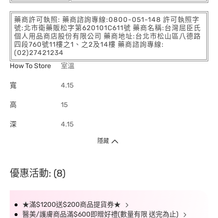
藥商許可執照: 藥商諮詢專線:0800-051-148 許可執照字
號:北市衛藥販松字第620101C611號 藥商名稱:台灣屈臣氏
個人用品商店股份有限公司 藥商地址:台北市松山區八德路
四段760號11樓之1、之2及14樓 藥商諮詢專線:
(02)27421234
How To Store
室溫
寬
4.15
高
15
深
4.15
隱藏
優惠活動: (8)
★滿$1200送$200商品提貨券★
醫美/護膚商品滿$600即贈好禮(數量有限 送完為止)