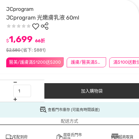
JCprogram
JCprogram 光嫩膚乳液 60ml
1,699
$
66折
$2,580
(省下: $881)
醫美/護膚滿$1200送$200
護膚/醫美滿$600送好禮
加入購物袋
查看門市庫存 (可能有時間誤差)
配送方式
屈臣氏門市
宅配到府
超商取貨