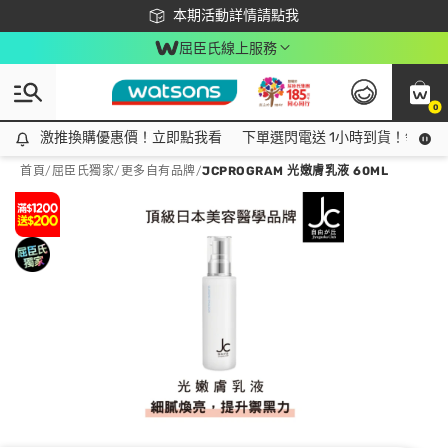
下載app最高回饋$350
本期活動詳情請點我
屈臣氏線上服務
0
激推換購優惠價！立即點我看
激推換購優惠價！立即點我看
下單選閃電送 1小時到貨！領神券
首頁
/
屈臣氏獨家
/
更多自有品牌
/
JCPROGRAM 光嫩膚乳液 60ML